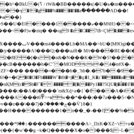
0a��1�W��'e�͗�'��t}
�ӌ �!�g���%�����!��a߮������AD��!
���ތ��MӵH}��<�n:�챾��]��g^���A��\��|
9 �z�C��7i$<Ҁb�;���ҿw v}���b�4����׏8�Q�:,�#�Y�1�
�C���(c�{�Y���
�/���|y�����A!���Q;���աR� M/r����BĽ�
�o2�8E�[�x[�n&�N���K�W�5?��]�
ZF=��� ����¤���h�_'bb�.�7b� �9
$b�F`� ���� �[�(��Py1��?5QU�j�ǻ��\F���
���'�����;��A�ļ����`m&Xɖ+a�{`�f���A�#
��5<�N7�ӣ����v�81o�|
j�ݮ�/���7��Ѷ}8�}
���������1�n��_�-��J] ��%�cZ ��
m����O���-
�(��{�w'��g ~k�Q�����X�o�l���$j~L�