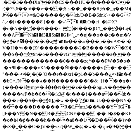
;�D�3���fXn?�P�CS���HU��r����'O)��
r)�75,6��rň��v:���;$ٽ��_�
J�� >=&Q�����y�cb/O�B�6dnk}>��G7O
^,>�|+�����8'{��=�ν^ � �|�bO�ei=�j@X?
�η�A����N���Ͱ=�i���]Oת_��Ϊ�Lg�b�.u������0�^���������J���n��M7��V�b����T���T��r����R�UI�jX�ſ���0���Ҹ��������]���z�Ԟ^
��A l�Nh���d3�.�Ss���G�>[ݾ^�nj��o��c��m�W��Rʙׯ�j��o��^L�WwSZ�����w�}t�w������?[z�z��n��҆�X]���?
��P.׫��t��.�ӛ"���u���ܫ���p��uAФ�f�A��j=]��t��_L/Pv�������-
V�H�/w��)Z^����t����/2�B���|6�W�Z�
��S��9n�o����vG"I������a�ַ��
�������������0����zq*���PW�5�o��#g
ˏ�ߞܫll�<���vX^����Ňl��A����v{�~��x�"�t�"i�j�y��_���������H���f���9=��&O��~�r>��[���f��
"���~�j�(�[Ο��r��xr1�p1��b
���ڿ��n��Ϗd�O�.�����G����yuժ�X��{��>R��vzd:s�d����nˍ���K׭�WϬ������ѧ�\ ��O?
�bG^./N���ѧ��N�������]�&+{f���q��
{����Ëmp=�߃�I�N��ҝ����bgLA�����u:�^wڻ�J8omV���;g�����;��Υl�.��b��.����]rZ�rmSv����P,^��F��|H����rι��%e|
����wF�b�6��;k3@�;���}���n��tb�
���ع��S�v�3I],)�w.���΄�2��::U:����NY�.'-�qybB�CZĄ�1����LA���S��ڋ���]H!� o�W�t�x��.�
�6����D�����R�Lmz֣3��%��YIG �q����
[|F��Y�N��B�,jCNE���`�� J�$��KI�w���s����|�%���
�с�h4�ƥ����h����a8��1�Đ����}v�i/Pr
�/Z�_���O�]5f��vz2]�W_�@�w�r�ݮn�9���"n�Y�����8���;��$w�u���9>��ΨT?Ԅk�&��|�WAu{ >��� ��s�L87o/