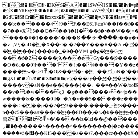
�d�� �0E�~�3KS�֡A\���1$WHSI���/���v�=p�v�
�X��Y�Ev�3��c��LF{�Z�������UʌW,�L�q�Tu�
�GdU��$�Cr�����̸zxxxx�������O���j=,N�6�׋as= �#�}};�m����f�͑�^��G�����g�ӻ�|�\λW���f3l7�lu��O���޽\�g��O�����/�^�g|
��b:������4{9�3\��E61]耺nV��f��f�
�7��vX)5��C���'i�H���f�ˑ��W��j=�
(����#�1����^�t��Տ �� 6~����r��n��
�v=,VӋ�aD��X��<�.�7��Y���R��7m��
����d}���o�_�θ��Vl=Lg�g��G
���f�Z'����j9,���rGү���|9�����^ Ww���3>v&
�O�ӫa��0]Ϯ���ˋ�{;��4���|�Y��z
����w�{>1߾j�O|&���~�=��_nN�ˋ��t;_^�1���"7��M���n��|��v�����Η���;����N}��]��a4�t���
��gXL���O`h7����fX���t���p<χ���ay���
����v�aN��e��ξ���{��.+��=��W�/oo׫W���Ӱ���vu�����n����f8�����v���v���j����{�/lgrW�!
��v�.�w���q3_�g������>�~|o��
w����&�;���0]l�_�A�v��5�� ���z��� 
���r>���p��7�3����.����_~S����
n��z5���ast���c���8D��)�ԅ�k����
쭠Z���l;5߾>�\����lz�lzI��@��������!��Z����!�9�����Br� ۩ZNo�ӣ�i�N^ ���|6p��l������o�݋�_��/
���ۯ������>�����^��������|�c�������}y�����r�����������P�Mo�'ӻ���6��ۜ
����vӛ�׫��K!5����a��ӟ7,���zz