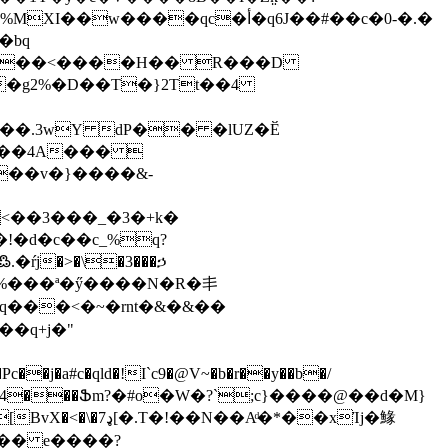
�w����qc�أ�q6J��#��c�0-�.�
�bq
b!����<����H�� R���D
��.3wY dP�� �lUZ�Ӗ
�����4A��� 
2��v�}����&-
�U%���ª�ӳ����N�R�丯
zq���<�~�rnt�&�&��
��q+j�"
-�� =�� ���4���Ֆm?�#o�W�?`;c}����@��d�M}
ͩ�*��xΊj�䱲
�� e����?