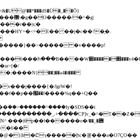
��=&�U@��*���dS�Ü�_��Ŏ}
���r��|s;�
~���HY=�<=�E�� ��j�c��?�֑�.
7
�z~�����}��>����� �v����p!
֋���v4�b���ѝ�ʽ���wn��h~5].��//
r>[�/
��f��p��՗��f����%q��+Q��
ۛ��>������^����Iy�SDS��i
Bt��@�}|h|�Ըԇ�����իc�
궫���a�O7ÇO��