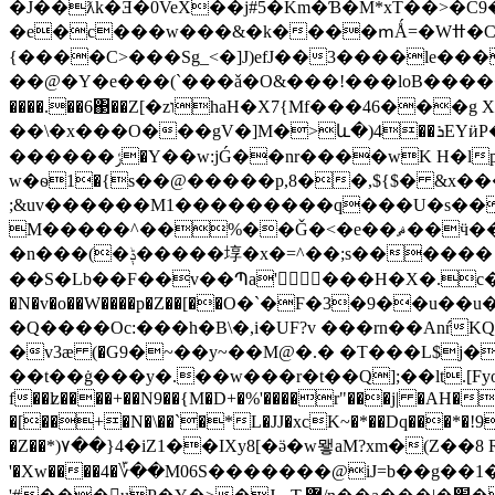
�Ј��ƛk�Ǝ�0VeX��j#5�Km�Ɓ�M*xT��>�C9�
�e�c���w���&�k����ՠǺ=�Wߚ�C��vf�V謷B�k��!�8R��t��\�op��.7���D��>U��>,�����b�>a�1&�:
{����C>���Sg_<�]J)efJ��3����le��
��@�Y�e���(`���ǎ�O&���!���loB������{
����.��6΃��Z[�zוhaH�X7{Mf���46���g X �{�%0�:�"�Q�SQd�|0�c{�F�(��`�ΰ^LL�G�9Z�� x�-����,
��\�x���O���gV�]M�>և�)4��ܪEYӥP�^�����؏]0]��0ƎZvT����鲎ړ}'oؕBt�|~�G�X0 F�dz�Y�=�v&���M`p�-
������ݬ�Y��w:jǴ��nr����wK H�lp$8�i� �P�`] VY��#��Ll�r|p��L�]G3�
w�ѳ1�{s��@�����p,8��,${$� &x��
;&uv������M1���������q���U�s��
M�����^��%��Ǧ�<�e��ޘ��ӵ��x�X{.���7\�rL��5���L��[�x��o�!y�`�y���t΍;K��3*�d7�Q��2�M�J�J+c�>�A�+�<�xe�ݙ>`Ȃl��W=�J��
�n���(�ݙ�����埻�x�=^��;s������ D���qP�.���=D!); .RY�-
��S�Lb��F��v��Պa'���H�X�.c�Ӽ�*
�N�v�o��W����p�Z��[��Ο�`�Ϝ�3�9��u��u��&%%�� �[��Ld�(�ޥ�U��
�Q����Oc:���h�B\�,i�UF?v ���rn��AnŕKQ"�(ړu̽�7� ��Uw�i���uU? �g����p�V@z �����|Io�y�
�v3ӕ (�G9�~��y~��M@�.� �T���L$j�
��t��ġ���y�.��w���r�t��
Q];��lt.[F
f��ʫ����+��N9��{M�D+�%'����r"���j| �AH��
�[��+�N�\��`�*L�JJ�xcK~�*��Dq���*�!9�
�Z��*)۷��}4�iZ1��IXy8[�ӛ�w뫻aM?xm�(Z��
'�Xw����4�؆��M06S�������@iJ=b��g��1