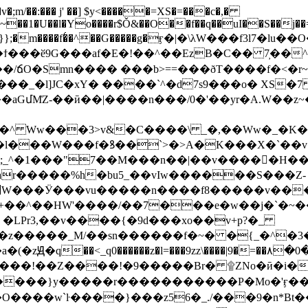
;m/��:��� j' ��] $y<�����=XS�=���c�,�
�~��1�U��l�Yo����r$Ǒ&��O��f��q��uI��S��j
�ϯ���ӗ9G���af�E�!��^��EzB�C�� 7̦��^
�/ճO�Smn���� ���b>==���ðT����f�<�r
��_�l]JC�xY� ����`^�d7s9���o� XS�
�aGմM͑Z-��ӣ��|����n���/0�'��yr�A.W�
�C����\ _�,��Ww�_�Κ����6���հ���B����W׋�����
�l���W���f�ꝸ��`>�>A�K���X�ˋ��v�a
���ar�����%h�bu5_��vIw������S���Z-
+��^��ΗW'����/��7���e�w��j�ˋ�~�
�LPr3,��v����{�9d���xo��v+p?�_
z�����_M/��sn������f�~� �{_�^�3��
a�(�zԬ
�q��<_q0������z�l=���9zz\����|9�=��٨�0�����������_.+����CP]v_�^�T��Z������T+�jz<{���
���bX�O����wˋŀ����}���z56�_./���9�n*