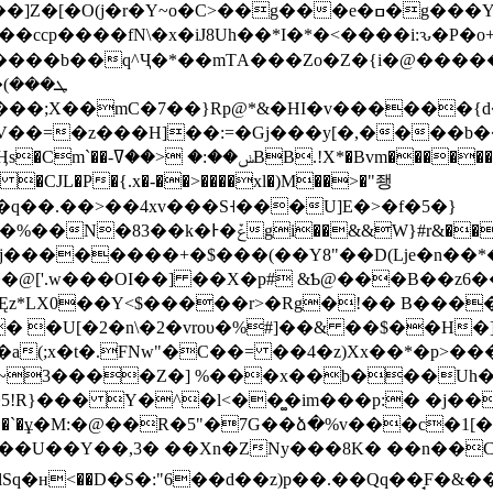
�]Z�[�O(j�
r�Y~o�C>��g���e�ߛ�g���Y�Bn�?
fN\�x�iJ8Uh��*I�*�<����i:ԅ�P�o+�9?0ļ�҉XV�S��
�{����b��q^Ҷ�*��mΤA���Zo�Z�{i�@��
V��=�z���H]��:=�Gj���y[�,����b�
�N�L��K�:z��e95��)N�B}
q��.��>��4xv���S˧���U]E�>�f�5�}
�_����w�_1Aƒd���x�;�K[sՒ�gG���a�%��N�83��k�Ͱ�ݞgi��&
��j��������+�$���(��Y8"��D(ǈe�n�
OI��] ��X�p# &Ƅ@���B��z6��ɠ̷�M&A@���آ�2\
e�Ęz*LX0��Y<$�����r>�Rg�!�� B�
 �U[�2�n\�2�vroυ�%#]��& ��$��H
a(;x�t�.FNw"�C��= ��4�z)Xx��*�p>��
�~3����Z�] %���x��b���Uh�
R}��� Y�^�l<��͚�im���p:� �j��-f
�W��`�ұ�M:�@��R�5"�7G��ձ�%v���c�1[� q${�