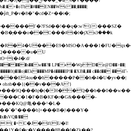
�B�̗���o��C���#t�l�jXɴ3ؘ���k
���R�4�U���E9�MSO�A���1�FU�qx
a�Q�����u
� U
&����KQ@亀���^�L�