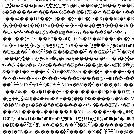
c[��X��]m�7˷Ni̮�L]��R�M���
o�5����^�(��6o5��4f�{7K��K����
=��n4���D*��]��n��P��X)��hE�$
�,����{�l�HNu�����V\��g�rד����Uc���~]$��3ѡG��K:� b*����쫇,��E���,�g2%�D��T�}2Tt��4
�U���HýY��Mg�= ׂY�k���ުx��
��=��l E��E#��\aD0%z�1$�@F��~�u�
^m�VT��vئT(%1Q '�SۘX
���r՝��ƓI&�M����
�Uxxub�j�y95�Gl�6�sF����GXq@�N
"���]�1dgwRو�5�m�Ę�����'�9sU�5��,��q�z�H��
�J'�w�e\c���ͭɞ*�ְKp���ghv�cFK:ژ�6u)�ʈ�C\RJE�^T�J�^�(g,eBVgK�K��s:C_ <��3���_�3�+k�
&�5\�T�S��6ܫ�Z9\^$8^n��f� �ѫ����#�=/ ���1�:��l�L��q�>���{�z��u[��!�d�c��c_%q?
��W�If�����xk���ϖ@�B�l����"@#o��!����HT�
��\rTZp1Q�@SNEՠ�5Y�8�O��͖�G_��
+��Z4ҹ�H�ø�H��rr'���I���o�F�F��Ʊ혺_
�ٜ��o4Uj�4�+m�B'+��)�|�T�����{/�W�e
[�l�V<�p+�$��#�#I�����*���2FY�F
��zWL����٭��i���tR�YU<>o����\�؏�Nw��Q�^�:k�M[���i��Fm7�iw�h�W���:�X�Fg*g��Pc��j�a#c�qld�!I`c9�@V~�b�r��y��b�/
�C�#}n�J�wI��x������$o�˃�"�T� U��8@����]���
{�]X��ZR=#�/O�51���Ks�t�����C���$�7�&p*�%�`
��j�"N�w}�/��������G�X�| D�@�