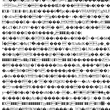
'#���֖uؗP�Y�>�JޞT.܎/n��a���̷¦�׋��SP�[^���j�l��8�� A��ט����۰b�kaUd�5]:�w5�J]�]j��ܘ�_���-ݪӵ�V����?
> 1o;,"�����畖B�'���s�[��^�1�U�|׭o���=�M�6�%����d�Y~��y(|}z��3�۝ ÑZ����'Js�:�+�oTb�#��EN�
�X�<`E�1�>�#},�y�ߌ�6���'�3pc�x��VAPj :gNL@�NlWNt�O|g��c��clMǡs�R�k�<?R�.����ؓpft_P�v�8�"�cd�Z=��i�;
{�:sl:w��I�d�ʱ=g�k���+ r�c��?t��
�m|9��E�<�e�Q���,Xq�Q3݅��cݥ�����t�܈$`X�X���M��|��'1���O���h��������l˹�?FSd��!��q�:w?}:���SZ�
�LϛT�LP-OV^��ַY�1� �˷,��I��G�[��
�$�9R��f2��R����ز���)�p�Z�|
�U��Vc�ʟ�K��v���w�M��Ű>�=G�б4�
Ĩ�[�C/�Խ{7�s�� ��� `�!Uu&cK�.p�_
*���*z\�����Z��V�ч.}�LN{ߍ���X�k�� �G����%���-8QIh}��/�x�b�`�:tO=(�4�:d/
�8�\hj�AE����@��st�3�E6g��,�C��3��G���b�NNVw[p����B�Nڳ�ۓ
����R��w��pȾ��=����ͮ3{�V�� ��Ӟ��r�����Zw� 2�Z� U����\ߚk9�Xv���.tہ�ADN  �����0i)�I�o)�Ek
�/���NI@�T�����Om
-���c&_���*�j��n U��-G י�qz��OY�d���.f�0ZP�]�@O����E
�ރa�h9�D?�% .�����p���~��k��}��v���f�m��KC��A������u/�?*y�~�� obлb��{(��v���A'}
ޱ�dw���jVn�D�]���(��h܆o�D7�Kq�C��Q��Uq����G8����<�d�U]�cWuJ����9Q���hj�(�H��Q��b��0��w������Q/kt�v�=���|y�ySl��/
����P�],�"�!�)?QɉOU���=~�cA>��y��'@���pc�(����̌�پ����w�>����bP��N�
� =m��PK���#`��v��)������r�Q}-R
y+��9�z�7���v#d�A�~�;؎��4���ڇ��kvSx� ��}�C�i���� �zc��k��R_h�*���c��`�"����b]+���B�|\���Y�
�{���{��pAz�@����c��:v-��5�!۫pٵ:�� Bs���#4c�HIl�7��N��C�.�t�՛vDa��?*��s9D���x�sVQ�/��
�X���[��B������T|;y��I���]�Q����`��}�E׽9<��S��B,�a���)0�0^���,~�g��Y\7�{攅�wpڂ ( �=C�J�if{E/�I!
��i@�KM�8�>zt���=�_3�d] �'�����bv+٩TO;FO�'�0��&�)�Օ�&�� �Ԯ*lk��̓-�)��1Y�ӳ�c�