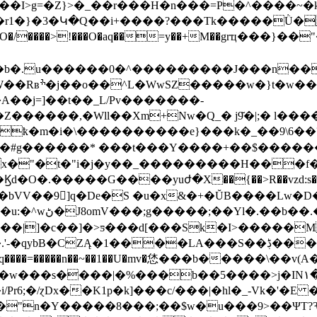
�I>g=�Z}>
�_��r���H�n���=P�^����~�k5ߨJu:���0� ��r~u��|��K�����v�
��R@(�_ԓ��M�r1�}�3�Կ�Q��i+����?
���Tk�����Ǜ�
�/����>!���O�aq��=y��+M��grҵ���}��
Z������,�Wll��Xm+Nw�Q_� j9̆�|;� l��
ҟ�m�i�\����������e}���k�_��9\6��
������* ���t���Y����+��$������
bVV��9]q�De�S �u�x&�+�ŬB����Lw�D
��|]�c��]�>ƽ���d[���Sk�I>�����M
=�����n��~��1��U�mv�恷���b�����\��v(A�
b��5����>j�IN١��Bf:���M&I:��ܕT\�K�#:��΄�,�I٪�Y�%0�}
6;�/ɀDx��K1p�k]���c/���|�hl�_-Vk�'�E