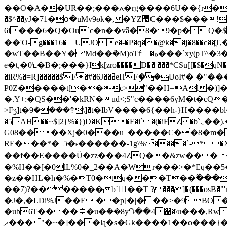
��O�A��UR��;���ߍ�rg����6U��{r�p�$�ى-&� -��%[�������KeC����n�uՈ)ӽ �
�$^��yJ�71�օ�uMv9ѳk�,�YZ޷C���$���!�2�)p��㸐s�D(Nǚ�#�5��f����ծ��u)��hy�86�dks�7}�(�PFʳ�
6i���6�Q�Ou`c�n��vǟ�8�9�p� Q
��'O-g���16� UJO e�-�P�q��@k��j�8�
e�t,�0Ꝇ�B�;���}Ik[zro����D�� ���*CSu[[�$�
�iR%�=R]�����$F�#�6J��ߥeHFި��UoI#� �"����r� ��@@���K�$4�� �%�L���1��� ��.�u�͏8��,�k-$P �p���M�&^�M�-
�.Y+:�QS��'�kRN�ud<;S"c����6үM�t�cQ�d
>Fʒ]t�܊����9\]�t�IbV����6{��h-}H����bl��1����Q{\�v|aL�pJ��mPֈ�z�iRn]�!0����)7����D��R
�5AH��~$]2{%�})D�
G08����Xj�0���u_�����C��8�m�
RE���*�_5ͮ�˫������-1g\%����`-*�X0��
��f��E����Ü�zz���4ΖQ��&zw�����
�%H��[�0lL%0�_2��A�Wr���>�*Eq��
�z��HL�h�%�T0�tq���T��
߮���
��7)?�������b`𵣷1��T ?���]�(���osB�
�J�,�LDi%J��E ��p[�|���>�9BO
�ub6Τ����۝�u�ܳ��8yԴ��4΍�\u���,Rwg��� c�ݗ�+�0�4��eC� �޴b\�c������:{o��5@z
ދ���"�~�]���lą�s�Gk����1��o���}