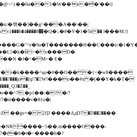
5ϋ�� l���M:/}
�i��L5�k�b̃~�x���D�
��N �J�^�M~� E�
�ʸ�s�k����^ϗo�#��O�� �{<�w8����
��_Q3�Ż��_
�e��^7.�p
1��:�?�/?
gv=�2J]J ����AдD7�D��2��ָ��
 7�(�h�t�<����h�?