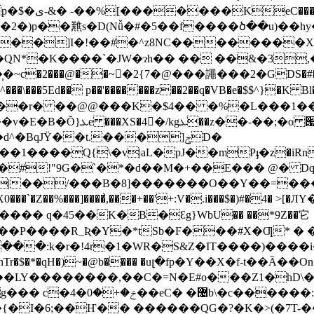
�$��]I�!��#�^z8NC��������X
�c��ֱT,�QN*�K����`�JW�ɂh�� �� ��&�3
qN�^���\���5Ed�� p��'�������z��2��q�VB�e�$$^}�K
P0Z�����t[��c>"��H=Al�)
^�BqJŸ��t.���]ݯD�
K�F�i`�(�iFZ�b`܆��).�#!
"9G�`�*�d��M�+��E��� @� D
|��/���B�8]�������O��Y��=���
�`�Z��%���]����͐,���+��'+:V�.i���$�)#�4
�� q�45��K�B�Ԑg}WbU�� ��*9Z��它
5��P����R_Ʀ�Y�*tSb�F���#X�Ƣ* � 
���:k�r�!4r�1�WR�S&Z�IT����)���
"'nTr�$�*�qH�)~�@b���� �uլ�fp�Y��X�f-t�
��LY��������,��C�=N�E#o���Z1�hD\��
�{�I�6;��Ҥ�� ������Q
G�?�K�>(�7T-