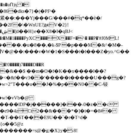
紧��:���Yj���G/���#�q*��ѐ�/
,��2F�\�WnUE?ԫV�2}!
�wT��B��Υ�'Md��ܵ�M)oTѓ�ﻩ���`xy(pT^�3�̹�~с�2���@��~�2{7�@���譝���2�GDS�#�ڜ�]d��H}e��X8�I�q
BJ<
 Bl�r�M�1����PyXC ���X��F=�^� ��P�'#J0ML!
]��v�E�B�Ŏ}ܥe ���XS�4�/kgܥ��z��-��;�o ՗V�@��:���v�W�1�S���i�l���Z�yo.^
G��
q�&��$ ��m�O�f�K��x����l��?
<�&f��v3��'�����i�����U���g�?
� >[�ЛY�w>2"T���u��J�%�p��N0� �C-锓
�w!�vVb�@
�i����īDP�j�����]�i��-0�z��c
�Ȁ��On�e9�4zCt2��&���*�]�i�=�8#�
T-��6T��|�E9U��`�r�T^d�
��������=s@�g:�X}y�˫8!