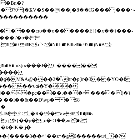
@ז��j�8��IG���j���~-
������������
���|/�o�/
&W}#r&���a�R�m3
[ѩ���J�C������
�*����
hr�p[ir�3��YO�!
�������ԅ:á�Y��
�]��/�pc����,���^���� (�}
�|��l��&��D\wp� �$8
�|
MC_�R�/�δw� ��j��s
�p�j,ɒ�<ޛ��1m͒�y