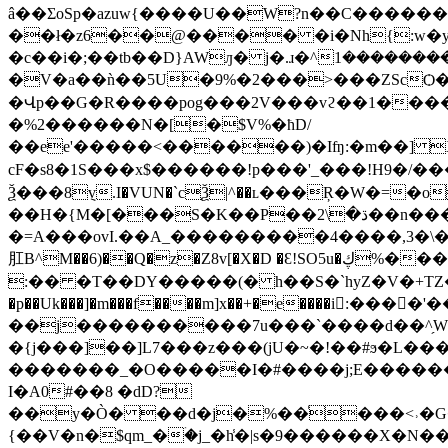
â��ƩoSp�azuw{����U��W?n��С�������h^�BkU�(ߖ / rW&�BB�����қ\�U�ь�m����@<^}��
��ł�z6��@���� �i�Nh{:w�y�
�c��i�;��tb��D}AWԓ� j�.ɹ�^ܗ��������1��}
�V�a��ǹ��5U�9%�2���>���ZScѺ�S��U�E0����1��
�Վp��G�R����pog���2V���vϩ��1������<�F|w�ztq� ��ԍg
�%2������N�[�$V%�ħD/
��ee'�����<������)�Iʩ:�m��] X����ٮV���m4����Lb�MA��=bU�]M9Ogi�����G�"^e�9a�T�������H�
cF�s8�1S���x$������!p���'_���!H9
Ѯ���8݈v.I�VUN�`cѮ|^��ʟ���Ŗ�W�=
��H�{M�[���S�K��P��ڌ�\2��n����cB������h�C'` �MODcs\�4�n#X�-
�=A���ovI.��A_���������4����,3�\�
肛B^M��6)��Q�z�Z8v[�X�D �Ɛ!SO5u�ڮ%���6!�+�Q�0�O�Fb����W`�t0i�=j��q:�1_K�z`������u���!��?���jo�[q!7�W!���o��#x �[��Y�k�T�
:�� �T��DY�����(� h��S�`hyZ�V�+TZ�nҚM(c�
�p��Uk���]�m���f����m]x��+�e����i:�
��j����������7u���`����d��^̗W���A���t6߾>=ҝw��*���;��7a�
�{j���]��]L7���z���(jU�~�!��#ϧ�L���v��z��\��7
�������_�O�����I�#����j;E�������H
I�A0#��8 �dD?
��y�Ò� ��d�j�%��ͬ���<˒�G���*ۮ��9����������A>_ǲK�XZ~'c+u��NR����<5��.
{��V�n�$qm_�ۛ�j_�h̾�|s�9������X�N�