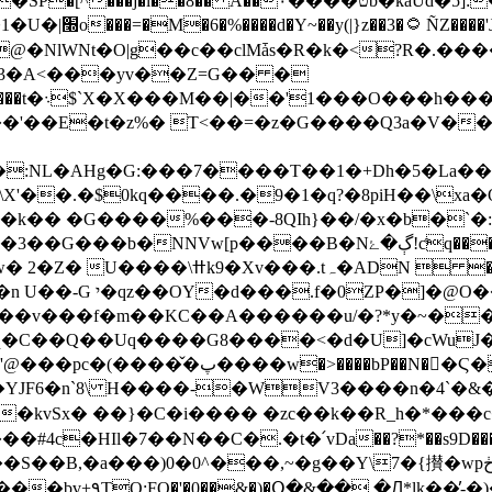
�Wc ��;����|
�3�A<���yv��Z=G�� �
��'��E�t�z%� T<��=�z�G����Q3a�V��
:NL�AHg�G:���7����T��1�+Dh�5�La
�\X'��.�$0kq����.�9�1�q?�8piH��\x
!ƈq����� ���s��w��?� LP�ء�WpD�e@D��>��|
���MP�4����IP!� �XB�,�� c��d�� ��4Г-
4ou��b�����P��h�4�U�yv��|
򑚽�Ϛ����C�1�F�B�KF�r�G&��� �-
�YJF6�n`8\ H����-�WV3����n�4`�
V����8B��I�Zk̤��?