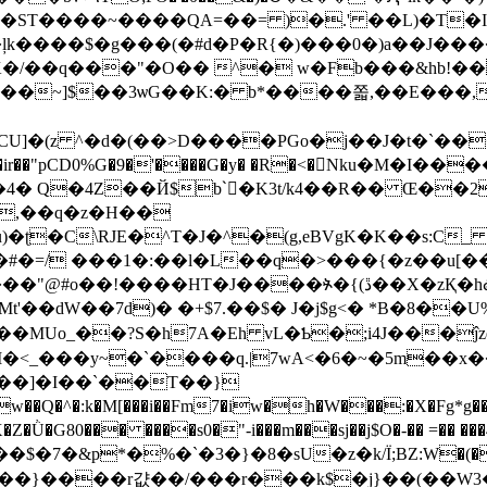
�L�ST����~����QA=��=
)�.' ��L)�T�I%MXI�
ļk����$�g���(�#d�P�R{�)���0�)a��J���
�K�/��q���"�O�� ^� w�Fb���&h
CU]�(z ^�d�(��>D����PGo�j��J�t�`��
ir��"pCD0%G�9�'����G�y� �R�<�񼡿Nku�M�I
;�4� Q�4Z��Й$b`〬�K3t/k4��R�� Œ��
J����ⶊ�{(ڐ��X�zҚ�h߷.�ŕj�>�\�3���ኃ
Mt'��dW��7d)� �+$7.��$� J�j$g<� *B�8�
��MUo_��?S�h7A�Eh vL�Ƅ�;i4J���ĵ
M�<_���y~�`����q.|7wA<�6�~�5m��x�
+��]�I��`��T��}
g|:�6X�Z�Ǜ�G80��� ����s0�"-i���m���sj��j$O�
�3�}�8�sU�z�k/Ϊ;BZ:W�(�[BvX�<�\�ډ7[�.T�!��N��A
��}����r걊��/���r���k$�j}��(��W3