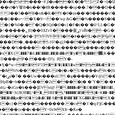
�n�ȵx���~# jl�u��K�[�* ]- Z�>t)�lZ
� 3��5��8�x&�K�Y�0�zn��\�9����v!�
��o=<�X�9><��'wp &G��%����S�l�5�:Y
���D�_���[r-10?�q],9����!�t�� 
��.�%����<�I���c����6g���u�jl��
w>#��S\F55� �?�{�|�X�w�y��ǝ�� 
��uٝ#c�[6n-$?�t���C$RL��.�b\ol� ���"
��4�|
HpB�+b��s-���2z����j� �`Y��:��
yohレ�zGn�k���낅Vxt@ �.����o��;O�)����Hl�L
�I�^3i}$OB�Ę^��_0BF�),*�����5�$�Q�>K��<��
�[�h��pe�tD� z�s�C�� A�� �$��`��˘XǤ��K�0�:Χ
8 R�c}�:���i������.�cs'�3`�q:FѯG���
����{e��c��Y=0xWX$~�݇Ke�