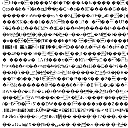
qbJ�v��j���M�i�T�i��ԃ�Ь/����|�� �
Ǭeo��h��t�cւ9��p�Q~�e��9F�����G��b��ccp����
�����VnWo���vyY��Zj���a7F�_a0i�
���XK�c��1��Ⱥ% &���1ז?�+����Uܛ���)�?
��(1��2�7�FM�dE�{��j�����[>������;X��mC�7��}Rp@*&�HI�v������{d�;����cro��o������E[{�x��}���-
�Mў�}��)�;͈��P��=��z� _�M�I���
�u����jƊ0���h�SI�f�K�t�d���Ӊs�Cm`��-ݭ��:� <��ߜBB.!X*�Bvm������.��0 i�E.e`<
��l��>�_��A��<��]�ؗ��1�Q��'�A�@�{�(ז�i7 �CJL�P�{.x�-��>����xl�)M��>�"좽
��4#�F��!\#�B��o��]1����9����
�h�t��e#�vR%G>�un3�sH��E��'
��J�`(��_��>4+34�����. %$�|�R��@['.w���
��T9�)��,7�UlY��C�?!�t�S�� �2� �
�Me������0���̰�0��E"L�u�!���
BWЧ��?�EӰF�Ui�s�W������)�;G�*�o�
�I��nIW*%���(�~A� 4v<���P'�6�q
(�=B0�+5`��DW����I����o���Z���5!
.�[�2l�n��0n�t.RǕ��z8�$�TU�P6#�<&-�[F1
�\EͶe5ԅ֘�#��G܂e��ss/�怲�� ����ˉ�T7���; ����U��Y��,3� ��Xn�ZNy���8K� ��n��C�k�IK� j�
��wGwh@X��(%��ﳸ��т���zc�a�� �=�lSq�н<��D�S�:"6��d��z)p��.��Qq��̘F�&���{����8��^"��z*�g6�����u/í_�?