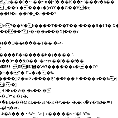
h��
 _��⏧����x�]eOY��G��V�ç
"��U�nl��?�_�>���?
��f��O��t����T�� �-
?
���B�/�����b�}����_\
�m��P�|IJw�z��%
{:�]
�u΄ d �1�:
 ���-