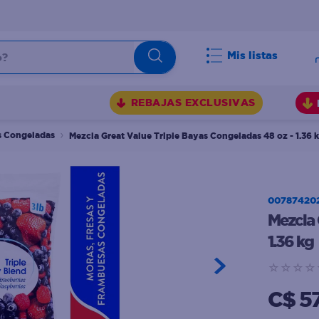
s 48 oz - 1.36 kg
Mis listas
BUSCADOS
REBAJAS EXCLUSIVAS
s Congeladas
Mezcla Great Value Triple Bayas Congeladas 48 oz - 1.36 
00787420
Mezcla 
1.36 kg
☆
☆
☆
☆
C$ 5