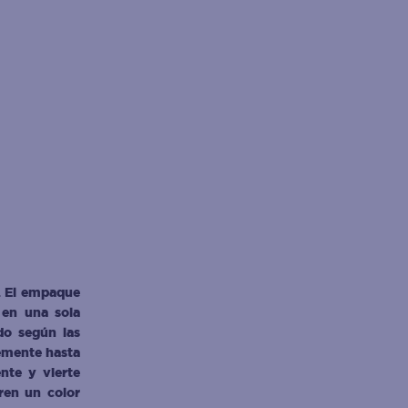
. El empaque 
 en una sola 
do según las 
emente hasta 
nte y vierte 
ren un color 