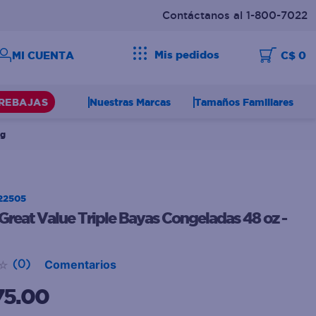
Contáctanos al 1-800-7022
Mis pedidos
C$ 0
Nuestras Marcas
Tamaños Familiares
REBAJAS
kg
22505
Great Value Triple Bayas Congeladas 48 oz -
Comentarios
☆
(
0
)
75.00