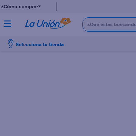
¿Cómo comprar?
¿Qué estás buscando?
TÉRMINOS MÁS 
Selecciona tu tienda
1
.
dove
2
.
pollo
3
.
leche
4
.
shampoo
5
.
aceite
6
.
cafe
7
.
desodorante
8
.
galletas
9
.
detergente