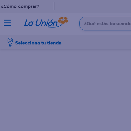
¿Cómo comprar?
¿Qué estás buscando?
TÉRMINOS MÁS 
Selecciona tu tienda
1
.
leche
2
.
pollo
3
.
dove
4
.
shampoo
5
.
aceite
6
.
cafe
7
.
desodorante
8
.
galletas
9
.
eucerin