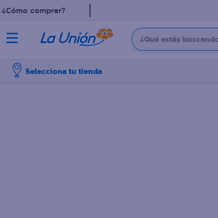
¿Cómo comprar?
¿Qué estás buscando?
TÉRMINOS MÁS 
Selecciona tu tienda
1
.
leche
2
.
pollo
3
.
dove
4
.
shampoo
5
.
aceite
6
.
cafe
7
.
desodorante
8
.
galletas
9
.
eucerin