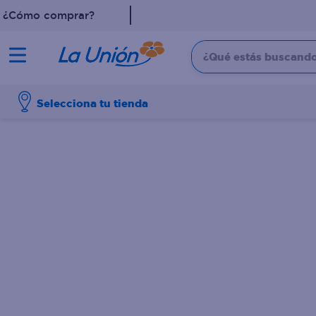
¿Cómo comprar?
¿Qué estás buscando?
TÉRMINOS MÁS 
Selecciona tu tienda
1
.
dove
2
.
pollo
3
.
leche
4
.
shampoo
5
.
aceite
6
.
cafe
7
.
desodorante
8
.
galletas
9
.
detergente