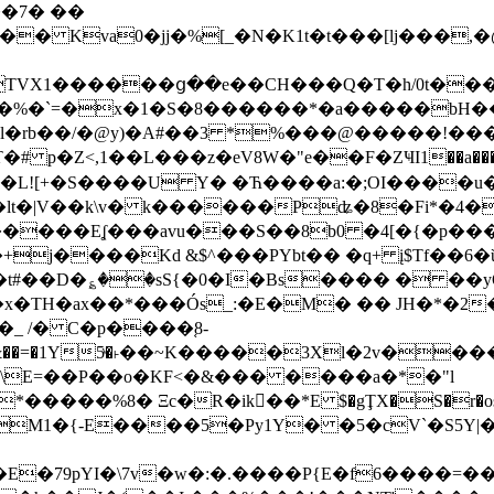
���7� ��
� Kva0�jj�%[_�N�K1t�t���[lj���,�
�ynTVX1������ց��e��CH���Q�T�h/0t�
%�`=�x�1�S�8������*�a�����bH���
�ӏ�rb��/�@y)�A#��3 *%���@�����!�
 p�Z<,1��L���z�eV8W�"e��F�ZҸI1��a��
L�L![+�S����U Y� �Ћ����a:�;OI����u
lt�|V��k\v� k������Pʥ�8�Fi*�4�)
*^������Eʆ���avu���S��8b0 �4[�{�p���a
�+j����Kd &$^���PYbt�� �q+ į$Tf�
x�TH�ax��*���Ós_:�E�M� �� JH�*�2
_ /� C�p����֚8-
�&��=�1Y5ͮ�˫��~K�����3Xl�2v���
\E=��P��o�KF<�&��� ����a�*�"l
%8� Ξc�R�ik�ً�*E $�gŢX�S�r�os(��E3a
M1�{-E����5�Py1Y� �5�cV`�S5Y|
�79pYI�\7v�w�:�.����P{E�f6����=��