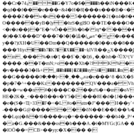
��Cr�ݚ74����G�Y7o�$�ֽ���h��iN���K��``���1�"z���.ȁ�r)�k�X�d��fX"z
�qd��f���e���~&4�H�8[���x���B�<�4��̤>ۮ>iR�X{^4`?qB2B}q��\�]$��%����a��q��
����Z��w�u(���5������2{�n4�#��I�ۥ�0s���%;���LSy�ؔ�j��v��Ci�~�J�]w�K(����@���6�'5�5�w5��`L�=�1&����
O������yB�]y �hrS�g|l$O ��TE����O
<�r�z��ƥ�"Е�^vǑ��Hɾ�b�\ ɱ*�!�����.j�P�N�OLi��� �u
�)��X���D"���7�!�[�澁�(ضv"�ڄ�s���Y��=uoT:f�8?��xGOovRji�&�+�h!-c �xW � cZ0�<)�?f�F�"i!p3�\�-
y��?)tXH�U��Dm��Q�����t�I��x��8�
���'Нiyc���b7�K?��X����~ٜkIVR��ݼX����̟[0 w�aa��=P��M�EF�m��~]�����r���v^!`=�P�Fe���� a甬����|,+��N�_�
�m_���%�л�'[ ��$`�,'�I)ۅ6�,�lxb�<̈́ŪXʱ{V�ܬ&�$oح�6� ��i��A�B��AX'J [�'����f|X�{��D�n�=���p���o's \�� 19lU}
���� :��T�mN;+o���Хh�?JK%�'�KdX��j����㗽9㳪�
�v����3�Њ+i _i��h���}�Z�|��sy4�]���L�n(-���,a�����t�,E��4�
��G�����ݒ��_�>(��;�0va�e���^8 �kX�$�Mfغ��aN4�:%o]�]
�p�7�^+���Kz������� QV���a�Vh�¶M���I��񆀖�l�|U�
���=w��n#�(���C�2��u%�+�m�ɵV
HE�2K�_<���B��v�Ƴ5�I:���8E�d�{J�
����?
�e�(S�<Ҵ>33�F�<�L #o�ɕtn�J"��� H��y`
-����G@����5� ��õN��E��E��Ԅ�;�
��Lqoj�&�˦6����vq�=������>��b4�_P
�a�G.���&���os�b���A.�ϊ�MYGc]GA� �.�Rǋy>'��I�83� �
�ȉOŌ��=| CB>��yɽc�X��� �|