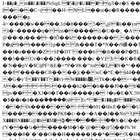
I<��p�_m��L�J��J%SqıL'�5�@�U���qЛ�z�S 
[���C<(��H>NL��m�e�R�����
����p
4/<���]�w����,1d�8���5�,֑@�ü�
t�<�����q�zn�����}�U��_ �A\�
@��\�ɹ�� �~�IǑ��k �����s��.��
P�gi�r���}p��&���T�*N��r9磉��T�#
��I�a���)�Z+SP�DT`���6:�ih���P�ꠃ
��5��Cv�v��2���� ���c �V)b �K�R�
�'N��pV�$CijPF^&E�=*P�'#K�'"nx�Σ,�N�
��f'�����CB����ͅ]c��wC�*E;�ɨ44�
�G�yߴf��Y��T��v)=W����h׸,Tk�s��+=��t#��D�؏��sS{�0�I�Bs���� � ��yO��.�5���"' ӟ E��~�$�H:���a��
A�i�+-����b2��b���J9��b̕�
pv���XJ�0�T��e]����у� ?�u�E�X.59�
�$��r�d���ؓ�����|shEc*��{��g�P��
<��|0s������~�b9{�6bcE���U
��������PK8�(>��>�A��J��NnQ*�����
X���BN���G@�b�M�ֆ������X�U��
('V���!z�����M�5�`@��@5]��I%`W
���8�`�ʽ��O��H�����]��*��X�H�E