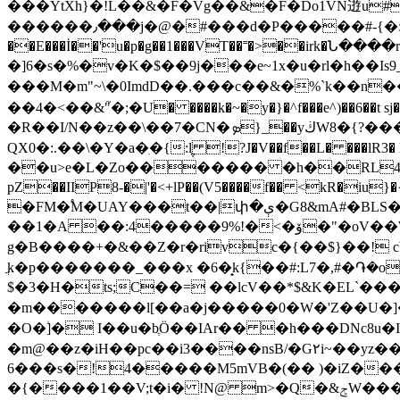
���YtXh}�!L��&�F�Vg��&�F�Do1VN逰u#| ��t�|TB�و�.)/�`@769j�Ccv{�u�����Z��I
������٫���j�@�#���d�P�����#-{�:s��bnlkM@g��4R�(��r����3�q�x�ۺr`%-Ƈ�Xi���l\P
��E���İ��'u�p�g��1���VT��˭�>��irk�Ն�
�]6�s�%�v�K�$��9j���e~1x�u�rl�h��
���M�m"~\�0ImdD��.���c��&�%`k��n��ĖB
��4�<��&"֮�;�U� ����k�~�y�}�^f���e^)��6��t sj�@^
�R��I/N��z��\��7�CN�ܤ}_��yڬW8�{?����DhՖ��a�BlbkΰVi rHg��yl͋積1��H�5�c��^"i��,3�V��H�}�d[��m8�΋�
QX0�:.��\�Y�a�ִ�{:݆l !?J�V��f��L� ���lR3� Mɦ�IM:����}�N��tڗ� e���׺Z�s�y�
��u>e�L�Zo������� �h��RL4IUi� k%����ms��G� :79Ea�o
pZ��IIP8-�|'�<+lP��(V5����f�� <kR�iu}�{�
�FM�֠M�UAY���t��|փ�ې�G8&mA#�BLS�e��b��1�(�H�F�,��Nc`��K��@��T�u`�:���c��>����c �fo�f!�!
��1�A ��:4�����9%!�<�ۆ�"�oV��W '�A�裀���m�r�bvЙī�p���6>Zķ���V�pˠJ��ٛ�߾(zl��i
g�B����+�&��Z�r�rivc�{��$}��! 
ֲk�p�������_���x �6�̟k{��#:L7�,#�֏�o�i�$��Ш
$�3�H�ts;C��= ��lcV��*$&K�EL`���y�I��F+�q��X�j2L��u
�m�������l[��a�j�����0�W�'Z��U�]��
�O�۠]� I��u�bֶӦ��IAr�� �h���DNc8u�
�m@��z�iH��pc��i3����nsB/�G٢i~��yz��͎Jm�^x��P������#с�^Q˄�2xq�e3�P� � k�z�^;"����(���Ѐa���Kcj}_<׭6�q(Jt|�8�
6���s�!4�����M5mVB�(�� )�iZ��
�{����1��V;t�i� !N@ m>�Q�&ݮW������1S���5��%�o���ՠ�ʃncV�b��9(�Ɠ �Q��.����oͶ�N�<=NGn��֦Nf,�睒