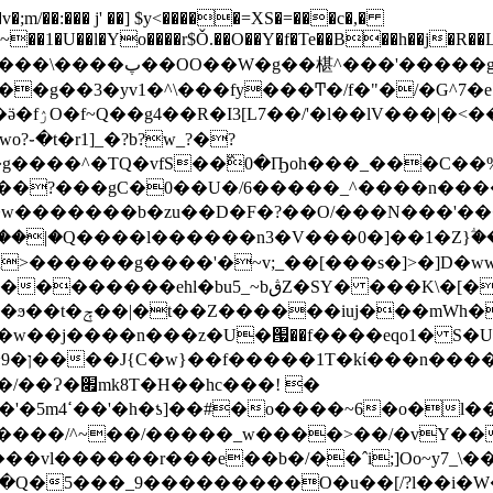
;m/��:��� j' ��] $y<�����=XS�=���c�,�
��1�U��l�Yo����r$Ǒ.��O��Y�f�Te��B��h��j�R��
���'�����g�ӻ�|
g����^�TQ�vfS��߰0�Ҧoh���_���C��%
��?���gC�0��U�/6�����_^����n����
14��|�Q����l������n3�V���0�]��1�
>������g����'�~v;_��[���s�]>�]D�w
� ���K\�[����;ۊ�0&��4�N{�����W}
��7��|6]o?
w��j����n���z�U�՗��f����eqo1� S�U/g�
�c�{!
hc���! �
�y<[-7�E?
'����/^~��/�����_w����>��/�vY��
��r���e��b�/��ˆi;]Oo~y7_\���i�U��ny��ۿ�s