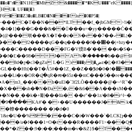
�o�"r��N1H�MhŻ!&�����'*�KU���"eK ����
HU�. UF��[�3
,F6��I�Z3�u�LB�D�N���!iu�0�P5�|
��f��׋��|+bzy��/a%�����뿬����`�c 8T�\q�.!�I<
_���T����C�����D���FG�V煗B�'�� ��s�
98�J�A %ؓ�\�����b��@I#,}`Gj$�i�߄�6i��q
[��T�Ǻ5#��1Z_��Z��҈$d�0�!�׏���bۯ��}
a��Li�x�OR�վ�qR�ԙ�65z��mC���5��rҽ���
m3_��|��h�uEl�`3f2LÒ�����@�~^R`'�
d�X���sh�ۖ�N�Ɖa�,t�&6��A���xM�
�N��͵��k�+劚���lſa� ��e"��1z/�8�r^l~
.:X�轑������� �)�d�0
�T1&e�U��%$�)���C�i�W���`�LCK[ҙ�
���/a�f���1=O�r���R����F1>���Qۣ���K
4HT}��*�Z֧��:9�:��;���m�v�&Z}$�T���