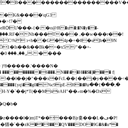
��߮�B������������������V�
��>!7�
Ư���˫{�:�o@f8�u�:�N�y��-
���
.RF�Nh���T��� ,��w���r��!
2+ C\%
 ɂ+h� �G�4p�+�8�u]h�9N
Õ1�Is��&��Bk�+�x5/"��+-
��
� )º8�����.'����N�
�
��� ��������6���.N��\��H��$�]���� f|
�\��ĭ��j�"���x�FcL��{��j�y����<�
��Q�b�
���l�)m)T*�����Bjr훚���L�ڡ�P!
4�獂�`��zK��I���QV���DO�9G�&�u*�