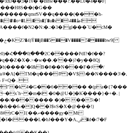
hJ��;l�1v� �Bhw���?.��L0�4��F|
����H8S��(�G��
 A������qmơSV��q����(���h-
=�L:�n�]`�u�s �\4��ظI
9[
q��Z�X�.>�w��.�'��)?�y��8Qj
Q�۔
�ޜ����gy�Mt
���L�bJ���Y�A,ݜ�d�/7�F
����ÿ@��K��}