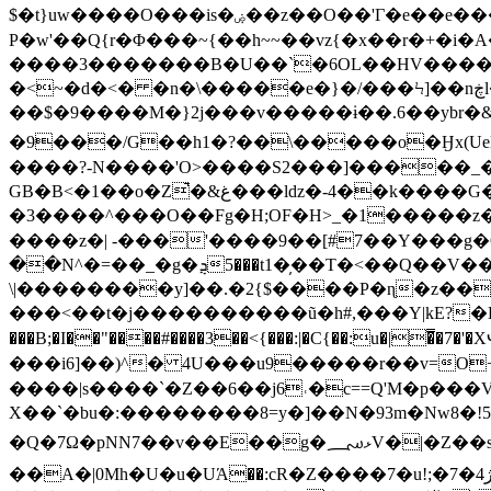
$�t}uw����O���is�ۻ��z��O��'Γ�e��e����/����D�[^���e�����O?o ���4?C���O�J~cU~qq�v��@]~;������o]��e/S?
P�w'��Q{r�Φ���~{��h~~��vz{�x��r�+�i
����3�������B�U��`�6OL��HV�����>l��i󲝭����E����~�l����r&Y1ݶݬ~�a�a��~z
�<~�d�<� �n�\�����e�}�/���Ϟ]��nڿl�<�����/ڋ�f�r���ns��v�E������y�X������
��$�9����M�}2j���v�����ɨ��.6��ybr�&
�9���/G��h1�?��\�����o�Ӈx(U
����?-N����'O>����S2���]�����_
GB�B<�1��o�Z̚�&غ���lǳ�-4��k����G��l��GS ����vc=�{���v3��O�/N����ǋ��G�vq��u�G����h͞��e@~�Fs�r�>��?
�3����^���O��Fg�H;OF�H>_�1�����z�l=��tT����|9ߞ�'�v�r4�F���ӿ^�.�����������<��]�|:Z��jŮ��fuՒ]5{��V�٣�j:��_ͷ�Ǘ�՗C�=�^>�^�˾�B�!;��m��E߀��T'����M�=����
����z�| -���'����9��[#7��Y���g�O?
��N^�=��_�g�ܯ5���t1�̦��T�<��Q��V��׸6���7����N�׫���)����{�~�����ݔ��k�~3��7�.�n�����cS�W/W��^Z^�5�+���ͅ*���j�?
\|��������y]��.�2{$����P�ɳ�z����n��^������~��׷��j���
���<��t�j����������ũ�h#,���Y|kE?�K��� $rܶ�
���B;�I��"����#����3��<{���:|�C{��:u�|�̿�7�'
���i6]��)^� 4U���u9�����r��v=O+��c{7&ծ�ݒp���>~���U���j�Zt
����|s����`�Z��6��j6˓�c==Q'M�p���
X��ˋ�bu�:��������8=y�]��N�93m�Nw8�!
�Q�7Ω�pNN7��v��E��g�ޅ؄V�|�Z��s�
��A�|0Mh�U�u�UΆ��:cR�Z����7�u!;�7�ژ4���c��xi�)5��V)d�LL��&��g�YǠ�,G��Ģ bj�mSJ�s���F�Vi��j�FXk����e����ε�[���#��^E���k��iw��Ʌ��=�MM�[�U�C���%;��[�NC�|k�;�~Z�b��6�2ZObr�����w��>��h�l�[��s���m�JZc�D�6��C�Ck(����TQ9۰�Bk/