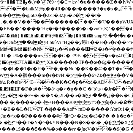
vW<�V�]�|�5�C�?
���rk�� �@66z��2Z!�3Z[6�2� !��t�
Is9_,�,��V���������� ���7/���gWUX
��^����`Hg�\�3����)�k�vuO{S)^���4 �H
�t�k�} ���L�n�b�I�*�@��Z�g}� �8����:smp*؉��!�n��<�9
��# �cbJ����d\�\��1Z^GӸ6*m��c!
�ࣂ�g4D �{�F�*���Q�bn(�9����RA�A� �a��c��S0n�+
�6yC7TA��A�*jXѦ����t�TP��;e�6g����������Q�*Dݙ�h
cb넽R�n[eĒ~���K�C�p�xd�ADU�mӐ
F�F�a#��8~q�>�g��C �`b]u\+�Jr� ���"I8�gڜ��C
�ق���0)0��&�C踛W�I� Z����z��M�[���䨖
|�j����ǫ�~+H���s0lyf":�ùj�26�Ք�
I+�B��L�!U7T �è|���AořrnD�����:YorQ:1
� �"?��T�Y�^�kYN��.�N�S��\� [�Į �