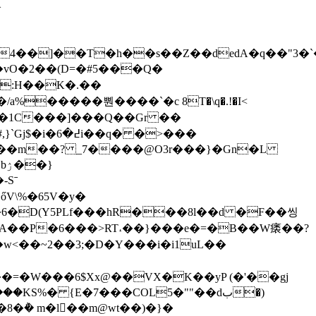
}
S��1C���]���Q��Gr ��
� �>���
-Sˉ
őV\%�65V�y�
�6�D(Y5PLf���hR���8l��d �F��씽
�A��P�6���>RT˔��}���e�=�B��W㿆��?
��=�W���6$Xx@��VХ�K��yP (�'��gj
S%� {E�7���COL5�""��dب�)
�8�݅� m�l򡭨��m@wt��)�}�