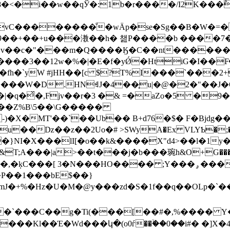
�8�<�i��w
��qЎ�:1b�r����/I2K�
��9��+��+u���漖��h� 챒P����b ����7
�v��c�"���m�Q����Ӄ�C��nt������eRᎺ
D@����3��12w�%�|�E�f�yǾ�HtiG�I��Fٜ
���fh�`yW #jHH��[c $?T%I���`���
H΅����W�D.HNꄌJ�4��֪u|�@�2�"��J�
Fjv��r�3 �& =�aZo�5 �9��؈��,.��� 0.ʴ� �
���Z%B\5��\G�����
-)�X�MT'��`��Ub�� B+d76�$� F�Bjdg�
�u��ǲ��z��2Uо�# >SWyA�Ex VLYƄ�;
}NI�X���lI[�o��k&����X"d4>��l�1y
HO���� ;Y���ۄ���H-Y�`��j*T(��MneAH"��ގm�%�Dx
P��1���bE$��}
bmJ�+%�Hz�U�M�@y���zd�S�1f��q��OLp�`
�`���C��g�Ti(���[��#�,%���� Y�z�
���Kl��Έ�Wd���կ�(o0ѓ��ۙ��0�
�i#� �]X�