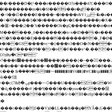
�A�l�������ns�k�Sf��r��e�g��6�
�^�ےl��׿�^A��~���O�j��N��r���o��M�����\���9��k���0j.V36}
�䵵>���;2��`
h�����Ok�gϚ����!���m�m
eM������_6��n����)�n~ӿ�tD��c�e��
��N���8�Fj�������������_F�Ø�
nus������������v=m~����ͯ�ӫ�r6�6�X���_O�q�h��U��?
zƚԽ�C*�P ߮
��0�8��on����~}���X����ן�?
��9�c8��~~�����|�B�V6��{�WC��/qz����|39_̷
�XՎs��!泏
�G�W��h��t���
V�4¿�����r# )��Ҷ���3��z�yuu��G���㏮
5�ѭ���ƴ�����ol�S~b�lH�oSp!��6��