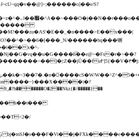
��M?���zu�AS'�E��_�n����>E��x���|
�O?��^�>��6�[���_N/������bq���铡
�i��x�^-
�?h�������O�2��Nkz{�//�����}��
��T<2�/