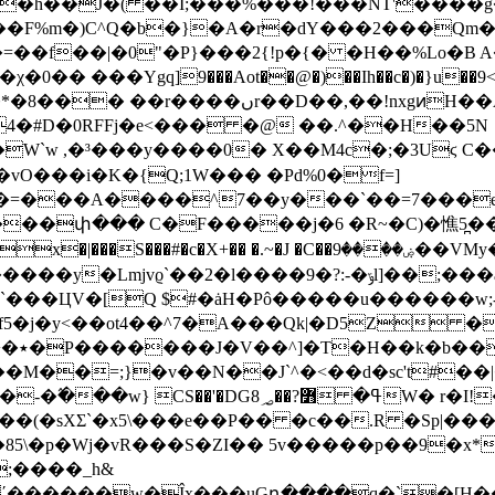
�h��J�( ��I;���%���!���NT'����g�\x
���F%m�)C^Q�b�}�A�r�dY���2���Qm
=��f��|�0"�P}���2{!p�{� �H��%Lo�B
��Ygq]9���Aot��@�)��Ih��c�)�}u��9<�(\�\�o
4�#D�0RFFj�e<��� �@ ��.^��H��5N
� X��M4c�;�3Uϛ C��ݗ�KZ?�4)Ȳ��jB��5���V����5�����bw
vO���i�K�{Q;1W��� �Pd%0�f=]
��փ��� C�F�����j�6 �R~�C)�憔5̪��
~�J �C��ۻ����9��VMy�b|����ʽ�I&B�8��N���F�۶�/
�2�l����9�?:-�ݹl]��;���a/#�A[�TM�q���/P ]�V$|\��N����3\�,
`���ЦV�[Q $#�ȧH�Pô�����u������w;- F+
�. |
-�߬���w} CS��'�
DG8ߟ� ߻?��؃W� r�I!�&��6-�]Q� �ٙJ$vS�X�@���!}
XƩ`�x5\���e��P�� �c��.R �Sp|���8#rC�I{�
p�Wj�vR���S�ZI�� 5v�����p��9�x*�š�i/
;����_h&
΄������w�Îx���uGդ����q�`�[H