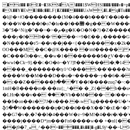
�d�� �0E�~�3KS�֡A\���1$WHSI���/���v�=p�v�
�X��Y�Ev�3��c��LF{�Z�������UʌW,�L�q�Tu��~
�l@�+#3��������{M�4���b���Y��ӓ�����\����پ��OO��W�g��椹^
�\��W����f�o7�lu��ϯ��޽\�g���W�����g��3�yv1�^\���fy���Ͳ�/f�"�/�G^7�e{3_����������˔�}iL?
3�"$�^N/g�"��>�>�م�g�K�O�N�?}�Z�����ӛ�fۯO�f~Q��g4��R�I3[L7��/'�l��lV���|�<������t��^{覿�OOO6�u�/
���y�f�9��^���<=9�E��ۉ�����Gwo?֊�t�r1]_�?b?w_?�?
�N�����t/5~��v��j��<{�������x�2k�
OO���M[˻��C�@K���� �\mf�����j 
�C���Öt��v:_��w�1�������$�څV��v�w�������b�zu��D�F�?��O/���N���'���x>�ͯ�����|կ���lkvɆ��)�Z�棶
�wwl�Ck~9].��/.�O�ӫ~�Y?]Ϯ�����i�;ۨ�
����_�������ty1^O���c��'����?n
����W��M���D��u�=�����~y��6�-���������ehl�bu5_~bڨZ�SY
�c��Z�����ի���Y��f����zuq7�~:��ϧ��t�ݼ��|�t��Z������iuj���mWh��S
1mH�B����m�.��zu{;_^�� �_Z{��h��u�
�LHr�/��v��ۤ���|Vb��M���~�/��v~9�ן����J{C�w}��f�����1T�kί���n�������&*�m�nn��ן�6
��$�on��z�7J�x���.�-w՜kg�����U�^�/��Ɂ�׏mk8T�H��
ֆ5��W�������q�Q��d���X��7�xE�^�7�'�5m4ߵ��'�h�ƾ]��#�o����~6�ο�l����V�j��Z@�
��G7�v�,�7��I�4���W�z~9�M!�4��r�/��
����j����D*|m���Fn6����w�� +�nl{����vl����
��jه_7�9_^��l+�����,�k��]�-g�Լ9j^��~Լ5�Q�5���_9���������O�u��[/?l��i�W��