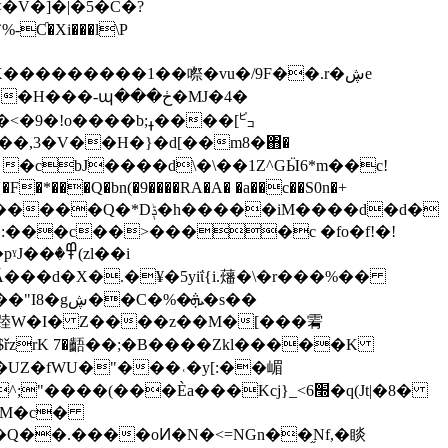
���������1��㗫�vu�/9F��.r�ڜe
���-պ���ڂ�MJ�4�
�!o����b;ߪ����[㌰
�����iM����d�d�
���d�X�.�¥�5yiΐ{i.䕰�\�r���%��
�%�ܞ�s��
$řzrK 7�齬��;�B����Zkl�����K
�j�UZ�fWU�"���˓�y[:��嵋
XM�c�