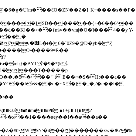
@�6�g�U]m���ƐO�ZN��Z�]_K=����s��P�
������]SD�������{+�6��6^��
d��K!��>��{m\v��vm|�O�]���4��y Y-
�� ���
��7�։�՘L�t�6�`0Z9�@D�yb�"Ȥ
�����O\����9=R��'-
]/
�miŗ}�BY1`�9�*(k-
�6�ȕ�q���T�����p
�YO��he&� �d�~X�]�_�,/�c��l�
�/��
����m���uP�-�T+j:� 1{��:?
�-�x��1����#ey��!��a��a��
�Z�#t>W`$N'�4���������xw�Ӝ?�%