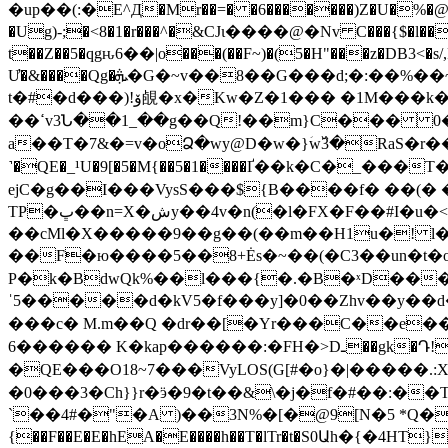
�up��(:�E^Д�Mr��=� �6�������)Z�U�%�@�
�Ug)-;�<8�1�r���^�&CJι����@�Νv C���{$�l��
t��Z��5�qgԋ6��|o���(��F~)�(5�H"���z�DB3<�s/
Ư�&����Qg�ܞ�G�~v��8��G���d;�:��%��~���C�T��N��*lLT��f_�jbGM'>!i�4��]��T�h��s��Z��dedA�q��"3�`��k3�s�&�1�-
t�#�d���)!ۆ䚃�x�Kw�Z�1��� �1M���k��4�1]���G���&�����u=�yy�����Ć��vO�2��(D=�#5���Q�
��ߵv3Ն��1_��g��Q!��m}C��� 0�(@���왞���X�T��z�S�e��7��ގ�Lן�:H��K�.��
a��T�7&�=v�oՁ�wy@D�w�}ؘw߰3�RaS�r�����f2����qG��q���
˺�QE�_¹U�9[�5�M{��5�1����Ґ��k�C�
ejC�g��I���VysS���${B����f� ��(� ��f�Ľ��
TP�ڀ��n=X�شy��4v�n(�l�FX�F��#I�u�<��8d�ƺ�c3�gZu L�G э���yřj�ضz�[;�#3���m��? _7����@O3r���}�Gn�L
��cMl�X�����9��g��(��m��H1u�! l�GL���Hb
��F�ю����5��8+Ės�~��(�C3��un�t�o
P�k�BdwQk%��l���{�.�B�ˣD���A�
ˈ5�����d�kV5�f���y]�0��Zhv��y��
���c� M.m��Q �dr��[�Yr���C��e��
6������ K�kap������:�FH�>Dـ��gk�Դ!�9����KA#'� �+��U������J�& k�w<��~2��3;�D�Y���i�i1uL��
�QE���O18~7���VyLOS(G[#�o}�|�����
�0���3�Ϲh}}r�ӭ�9�t��&\�j�f�#��:�
`��4#�"�A )��3N%�[�@9[N�5 *Q�
{��F��E�E�hEA�E����h��T�lTr�t�S0Աh�{�