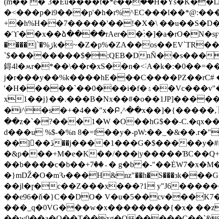
(m�� �`3�Eu����t�*e��۫��H�Ys�K��L
�<���p�i9���p'�h�r%^EC���l��*@:�
+�h%H��7�����'��!�X�\ ��u��S�D�
�ϓ��x��ձ����rAer��:̀�]�a�rO�N�sϝ�χ�0�� �
����|`�%ژk�~�Z�p%�ZA��os��EV`TR��*�8��� ��r����ںr��D��,��!nxgͷH��A����f�N2�N:�.:�3�]gl���`U�cM�
`$��������$݈�:QEB�DnÑ��s���
鍀4l�ʍr�*��\��r�xS��n�<˸A�k�:�0��=��W`w ,�³���y����0
ϳ�r���y��%k����hE���C����PZ��rϹ# �
'�H�����`��0���i�f�ۮ��Vc���v"�=���A����^7��y���`��=7���e0)�Հ���0|���2C�����PdI?�f��?
x1��j}��.���B�Nx��#�o��1JP]�����
�i^�s�+�4��"x�Բ,^��x��]�{�����,ׄ x�|���S���#�c�X+�� �.
��z�`�?���1�W �O�
�hG$��-C.�qx������y�Lmjvϱ`�
d���u %$-�%n 8�=f��y�-pW:��_�&��.r�"
��]��ڏ��j����1���G�$�����y�#f5�j�y<��ot4��^7�A���Qk|�D5Z �l"�k 4�G��6���� �(pa�{7���
�&p���+M�e�K��/���|y�����ƁC��Q+�٭�P�������J�V��^]�T�H��k�b��~�x`h~ �m�i �0�@U�]�K֬����}�+
��b����c�b��+؞��7� g�b �-"��ĖW7�x�M��M��=;}�v��N��J`^�<��d�sc't#��|��/������� �)� ��5\�!
�}mǄ�O�mԄ���H&nz"��h�S���зk���G�
��jl�ɼ�c��Z���x���?1 y"J6�������(�s
��e96�ň�}C��DO� V�u�5��cv���K7�85\�
���_q�0VG���w�x��������{�x� ��z
��w0��a�O��T��xg�Q�����C��`&