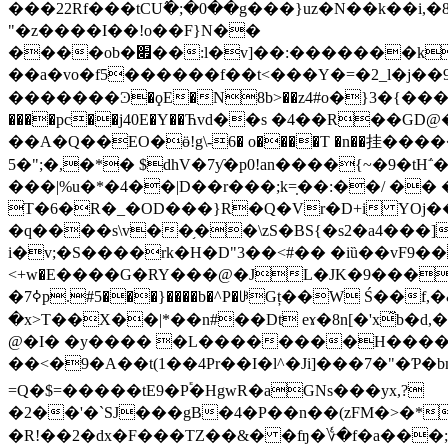
���22Rf���tCU߮�;�0��g���}uz�N��k��i,
"�z����I��!o��F}N��
����ob�׏��:l�v]��:�������kvC��������ͧ�wÄp�se�Sg��B�W�=��K&����\qG3
��a�vo�f5������f��t<���Y�=�2_l�j
�������Ͽ�ϙE�N8b>��z4#ο�}3�{��
����pc��j40E�Y��Ћvd��s �4��R��G
��A�Q��EO�ӫ!g\-6� o����T �n��挂��
5�";�,�*� $dhV�7ƴ�p0!an����{~�9�t
���|%u�*�4��|D��r���;k=̣��:��/ �� �|�q�ͯ�,
T�6�R�_�OD���}R�Q�Vr�D+і YOj
�q����s\v��֥��\zS�BS{�s2�a4���]
i�v;�S����rk�H�D"3��<#�� �iȕ��vF9�
<+w�Ε����G�RY���@�JL�JK�9����
�7ߦp.#5���}����b�^P�ꋳGț��W Ś��f,�&T;A���|a>��t���j�b���琬h&O+G�������{yq\��g0�%c9pE-H�t�Խ��{���,�
�x>T��X��|*��n#��Dt eɤ�8n[�'x̃b�d,��,�ķC���[ 3�N���
@�I� �y���� �L��������H����
��<�9�A��t(1��4Pr��I�l^�Ji]���7�"�Ƥ�
=Q�$=�����tE9�P֕�HgwR�aGNs���yx,?
�2��'�`SJ���gB�4�P��n��(zFM�>�*
�R!��2�dx�F���TZ��&� �ʩ�؇�f�a���;