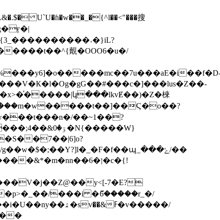
L&�.$� U`U�ɦ�w��_�{^l��<"���搜
���y6]�o�����mc��7u���aE�i��f�D
��V�К�l�Og�gG��#���c�]���lus�Z��-
Z}ؖ����m�w�����t��]��̷Ϛ�o��?
w���t���n�/��~1��?
�w�$�;��Y?]l�_�F�f��պ_���ݺ/��
�p>�_��/���i �ޮ6�����r_�/
v��&ߓ�v�����/