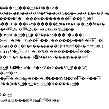
����t�1�.m���\o�/��������|{/�?
`� ˦ SH��]]L�7�p����P�w��}
�B� /
�2 �"?
VE�U��[0\�$�a�ƺj�N����{�
�ۦ