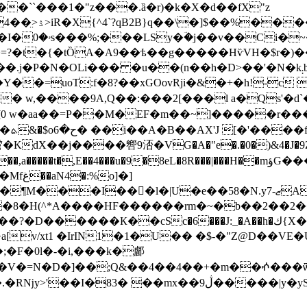
�i�D��>A�|
~�&$m2���5
�=?�t�{�tȌA�A9��ѣ��g�����HѷVH�$r�)
��(n��h�D>��'�N�k܄b��EU�'��k @������#�Fu�U���ǟk�r�
�� w,����9A,Q��:���2[���l a�Qs'�d
VG�A�"e�.�0�)&4�J�9Z i���ر�`٨m*7<�0�%�[������k+ꁔ
��u�9�8eL�8R���|���H��mؤG����E%�%���}ϼ݋M�QZ&���qS���$
e��58�N.yޒ-7A- �t�a�޸,w҇�=ʲS�V�r b�a�505�� W}
�8�H(^*A����HF������rm�~�b��2��2�
�D������К��cSc�6���J:_�A��h�ك{X��p�t�CH@�E�/|�ւ�b��$YM�Z����
+a[v/xt1 �IrIN1�1�U�� �$-�"Z@D��
F�0l�-�i,���k�䣜
^�V�=N�D�]��;Q&��4��4��+�m��ⶃ���ѿ-
�mx��9ڷ�����|y�ySm�H/Q���I0HmȞ*�!�)?