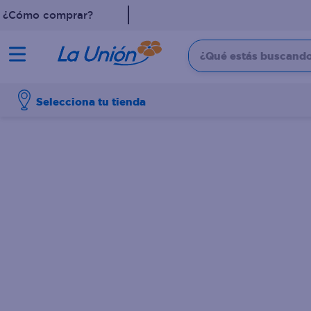
¿Cómo comprar?
¿Qué estás buscando?
TÉRMINOS MÁS 
Selecciona tu tienda
1
.
dove
2
.
pollo
3
.
leche
4
.
shampoo
5
.
aceite
6
.
cafe
7
.
desodorante
8
.
galletas
9
.
detergente