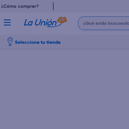
¿Cómo comprar?
¿Qué estás buscando?
TÉRMINOS MÁS 
Selecciona tu tienda
1
.
leche
2
.
pollo
3
.
dove
4
.
shampoo
5
.
aceite
6
.
cafe
7
.
desodorante
8
.
galletas
9
.
eucerin