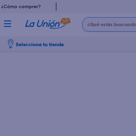
¿Cómo comprar?
¿Qué estás buscando?
TÉRMINOS MÁS 
Selecciona tu tienda
1
.
leche
2
.
pollo
3
.
dove
4
.
shampoo
5
.
aceite
6
.
cafe
7
.
desodorante
8
.
galletas
9
.
eucerin