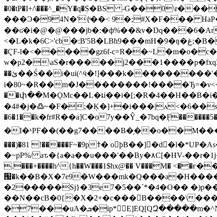
�0�tP�I+/\���^_�Y�q�ܲS�ɃS -G��0\r����w��c�@�ز��:@t��4t#fm��7�i�>z�
���Ͻ�94N�'{ͤ��< 9�;#X�F��� HaP�jt��_�6���ܨ�xn��H?A):ᇧ
��ʛ�i�@�@���jb�:�ф%��&v�Dq���6�A
<�L�k�6C>'cb�:B'5B�LBh9���mH�9�ŋ�غ;�B�A�oЍib�^˿�����W]?j�Ե���woV���������_��[��{���EA�Q�Ql�H��i������6��H��r�?6��E�p�-
�ҀF-l�<�����gz6f-c=R��~L�m�o�c
w�p2�\aS�r�����j2���1����p�fxq3�����f�
��ئ��Ś��i�ui(^ӵ�!]���k���������'�A��P����R���vQc �}�qK\�7f�c�x�����[ķ�I�Ц6dv�ܐ�;K�T7��OO�p&��3�?
i�80~�R��m�J��������!����Ђ=�ν<<>_-V/
��փ��M�ǪMc��L�ȶi��i�[;�R�4��H��B�
�4#�j�߷~�F�̴;�Ķ�]+�i���|ʌ<�6��
�6�1��k�fr#R��a]C�o7y��Ŷ_�7bq�ٟF���
�I�ˣPF��(��g7����B�̗��o��M���#t�L�
���)�81 !�����F~�9pߙ� oþB��]�d�l�*UP�As����B� `���Iً��?����2F�qp&���e��-�x01T�^6�yX�?�\��&�Ү�i�J�Q�-
.���+
����h^{h�
�W���1$hx@�� V���M� <��ғ
՗�k��B�X�7e9�W���mk�Q���a�H����
�2�
����Sj}�3e7�5��`*�4�O�� �)p��
��N��cB�0{�X�2+�c���B����\���M ���m�0�
�7���uA�ܒ�ip*񓂇E]EQ[QԶ�����m�^NX�_��o�#���O��TN����D�6��"�lq���%��XU������&4�2T!u\vId1�gZ��������w��}