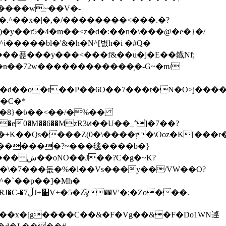
����w͟~��V�-
�x�|�,�/��������<���.�?
��r5�4�m��<z�d�:� �n�\���@�e�}�/
x����푪���y���<���f&��u�j�E��鐡Nf;
�C�*
O��Xڹ�ˑ� �,��[����- Ln�e0�M��6��MzR3ͷ��U��_΅
]�7��?
+K��Qs����Z(0�\����ŗ�\Ooz�K[���r��
�g�~K?
��\�7���돖�%�l��Vs�
��y��/VW��O?
Zo���.