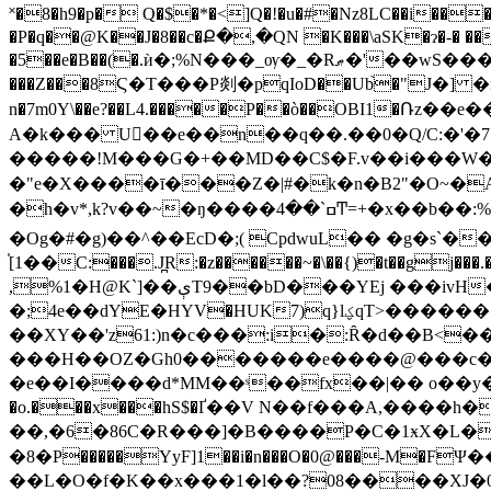
˟�8�h9�p� Q�$�*�<]Q�!�u�#�Nz8LC��i
�P�q��@K��J�8��c�Ք�,�QN �K���\aSK�ɂ�-� �
�5��e�B��(�.ѝ�;%N���_ѹ�_�Rޠ�'��wS������P��81�8�����EV����z�������Y5z��p��=�yl�����$�h�tҼ֧'p�S8i�6�_
���Z���8Ϛ�T���P剡�p
qIoD��Ub֙�"J�] �
n�7m0Y\��e?��L4.�����P��ò��OBI1�Ռz��
Α�k��� U��e��n��q��.��0�Q/C:�'�7
�����!M���G�+��МD��C$�F.v�� i���W�բ�-i�
�"e�X����ī���Z�|#�k�n�B2"�O~�
�h�v*,k?v��~�ŋ����ߛ`��4Ͳ=+�x��b��:%�C4��I!R?�R��}8�5/"�1�]Ft����,}�psv��?jp ج#m��X%��0���cR,͈/� [�)
�Og�#�g)��^��EcD�;( CpdwuL�� �g�s
֓[1��C:���.J̪R:�z������~�\��{)�t��gj���.�Ӯ�ό�N�
,%1�H@K`]��ېT9��bD���YEj ���ivH�g�ǃE��9����>�\�������\�[
�;4e��dYΕ�HYV�HUK7)q}lؼqT>������:�����N$æ( F+w�(�'FT �,�`L�d\�{�L
��XY��'z61:)n�c���:i�:Ȓ�d��B<
���H��OZ�Gh0�������e����@���c����
�e��I����d*MM��ˢ��fx��|�� o��y�m��iT%J�>��� .��و�1MP'�0K�*�C�C�Is԰�E`M
�o.���x���hS$�Ґ��V N��f���A,����h�]��
��,�6�86C�R���]�B����P�C�1ӿX�L�FH��
�8�P�����YyF]1��i�n���O�0@���-M�
��L�O�f�K��x���1�l��?08����XJ�