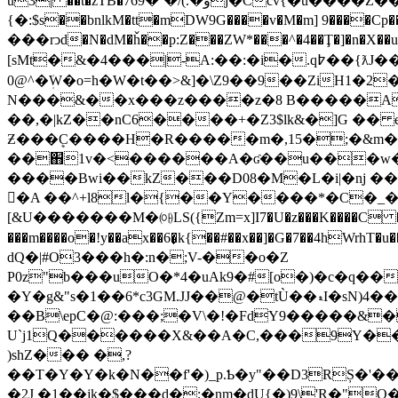
u3| ��t�zTB�و�.)/�`�769j�Ccv{�u����Z��Iv�<�V�]�|�5�C�?������٫���j���3���d�Ь����#.
{�:$s��bnlkM�tt�mDW9G����v�M�m] 9���
���rͻd�N�dM�ȟ��p:Z���ZW*���^�4��Ţ�]�n�X��u�7-�oZ�ߴ�i���O?yvU�����x�^��C�6~��nW7��cIQ�;��,K�ܶn�m��ZׄIj#
[sMt�&�4���|-A:��:�i�.q߈��{ƛJ�� �ЦI�"�禎T�6��k �6)�iR��Y�yjwCD���+8PU��Pc�K?
0@^�ܲW�o=h�W�t��>&]�\Z9��9��ZiH1�2
N���&��x���z����z�8 B�����A
��,�|kZ��nC6����+�Z3$lk&�]G �� e
Ƶ���ܷC����H�R�����m�,15�;�&m���
��֋1v�<������A�ʛ��u���w�ɳ�
����Bԝi��kZ���D08�M�L�i|�nִj ��Z�eڙ�I�)��`=� 9z�c�8�-�4�SP(&�.+�,� �i�ʒ��4&6J�� 8~L�Y�
𽞹�A ��^+l8l�{��Y����*�C�
[&U�������M�㈕LS({Zm=x]I7�U�z���K����C ��&� 
���m����o�!y��ax��6�̟k{��#��x��]�G�7��4hWrhT�u��p�u�j��F��3
dQ�|#O3���h�:n�;V-��o�Z
P0z"b���uO�*4�uAk9�#[o�)�c�q����
�Y�g&"s�1��6*c3GM.JJ��@�tÙ��ޑI�sN)4������&{� ��ٸ���4� �* ��b�\�)fm;mZ �8GH��6X�I�4�SW��/
��Β\epC�@:���;�V\�!�FdY9�����&�
U`j1Q������X&��A�C,���9Y���x0X���(��d�0�a���
)shZ��� �,?
��T�Y�Y�k�N��f'�)_p.Ƅ�y"��D3RȘ�'�
�2J �1��jk�$���d�;�nm�dŲ{�)9\'R�"