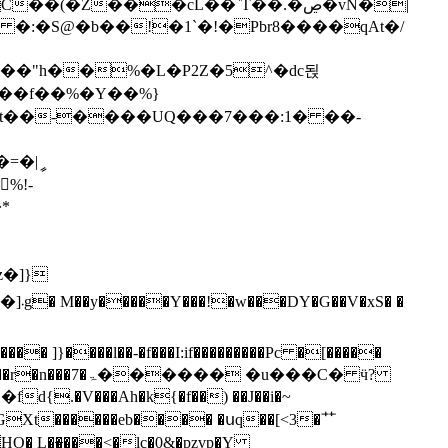
�Z���cL��`T��.�ڝ�vN�|
� �:�S@�b
��!�1`�!�Pbr8����qAt�/
��"h��%�L�P2Z�5^�dc됝
��f��%�Y��%}
*
�]}
 �u���C� ӵ?