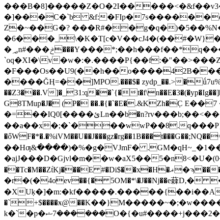
���B�8]�����Z�O�2I�����<�&f��
�]���C�`b &f:�FIp�7s������
Z�~��G�? ���R#��g�q�)�5��%N��޳cQ�C�S��os(��E2aCEKk���uP�)�t+j� 1{��2?h���Bn�
�6���_\�K�T[c�V��cJ4�(��#�W}
�؃n#���ݲ���Y���*;��h���f��*q������7��@��OD� ��'�]EX\ʂ�x��*���?��+]����L�U�1")����
`oq�XI�\v�w�:�.����P{��f:�"��>��
�F���Os��U
9(��h��o����42B�
����ĞӉ=��]MPO.���$� zydp_��.>�ǘ7u%j
��Z3���.V]�_31:q��`{�t�f\n��E�3�(�yp
G8TMup�J� (P� ��.�{�`�E�.&KZh�݀
�=��IQ0[����ئLn��bׂ�n?rv���b;��<���ILѣ)ȷӢG�j�����,N�h|o�n�/�UF�#f���Uh|�� y(]s``�<+?
��a��x�;�`���wwP��8.q���P}Y:�
�őWF�*�.�%iVM��U��J���gz�rg��1B���t���G��;N
��Hƣ&߭����)�%�g�VJmF� .GM�qH~_�1��
�ajJ���D�Gjvl�m��w�aX5��5�n8<�U�(0�v��"�엉�h�K��آ�Be��v���G�>������!<�������
��Tc�M��Zt́Kj���E #�Di$��x�H�ޣ�ϡ����t���Vۡ 3Z�i!9R �S|���8#.��=� ��\���wy��w z;�rm�#aC'=�!
�r�(�4оev��{� 5OM�*\�J��Nj��e蕀D,� �#�p�
�XUḳ�]�m:�kf�����.�����{��i��AG��
�`+$����ӿ@��K��}M�����~�;�w���