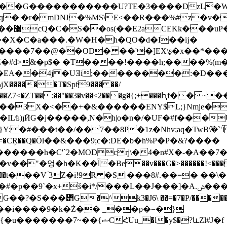
v3��G�����������U?TE�3����DzL
q�|�r�mDǊ�%MS\E<��R���%#z�v�
�G�P�
��X�C�a���.�W�H�h�QO�d�I��ĳ�
�Z�#d>&�p$� �T����!����h;����%(
��EA��4j�UƎi;��������:�D�
X������T�Spf9��� ��/
�Ig��]��Z7<�ZT�� :��"��3�v��<2���g�{;+���Ԧf
C E��7 ��3 X�<��+�&������ENY$L;}Nmje
#���t��/��7��8P�1z�Nhv;aq�TwB݉\�`'Ĩq
Q��=�CŖ��Q�Ӧl��&���9;c�:DE�b�h%P�P�&?����
�����h�C'`2�MODcrj\�4�n#X�-�A��7
ǳz�3�qG�@��h�o�b�����7���c7�eHDi
�9`�x+š�i*/���L��J���]�A.ݜ����_nf���%
?�S���᝵G�^k3�J6\ ��=�7�P/�����/
��i����9�k�Ż�� _��p�=�}̫
k�`�p�܏������7ޝO�{�u#����+j���2�{�u�������7~��{ޝC
ՀUu_�l�y$�?ևZl#J�f