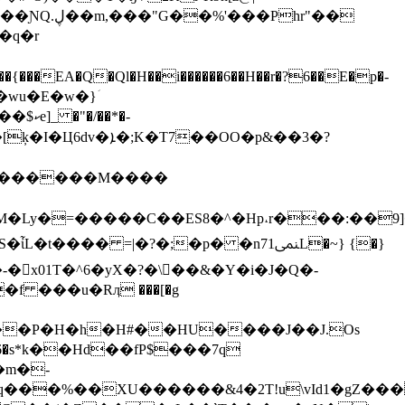
wu�E�w�}ؘ
�*�-
c��������M����
��<�qM�Ly�=�����C��ES8�^�Hp˔r���:��9
�� =|�?�;�p� �n71ﶛL�~} {�}
f ���u�Rӆ ���[�g
��P�H�h�H#��HU����J��J.Os
6�s*k��Hd��fP$���7q