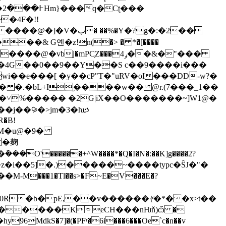
�
��& G옌�z!n(�> � *�[����
i��e���[ �y��cP"T�"uRV�oI���DD-w?�
�˅%����� �2G|iX��O�������~]W1@�
�j��⪩�>jm�3�ƕኃ
R�B!
�ճM�u@�9�
 �麹
'������+^W����*�Q�I�N�:��K]g����2?
z�i��5]�.)�����~����typc�ŜJ�"�
�w0R�b�pE,��v������{ͩ�*��x>t��
[�������KeCH���nǶň)ѽ �