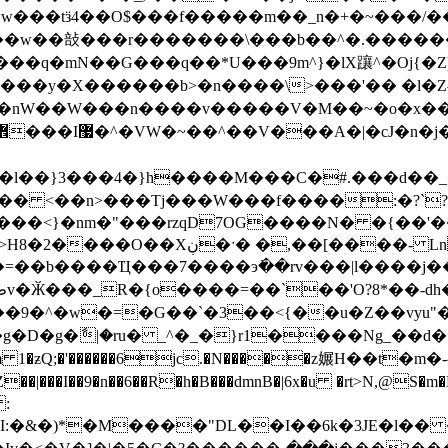
w���tӟ4��O$���f�����m��_n�+�~���/�
��㪗���r�������\���b��^�.������.^�
q�mN��G���q��*U���9m^}�lX躟^�Oj{�Z)�y
�� :}�nW��W���n����v�����V�M��~�o�
�� <��n>���Tj���W���f����:�?`?
��R�@���������6�ß�/N�����/_>H8�2����
o�=��b����Ҵ���7����э߭��rv���|l����j��
�G��`�3��<{��u�Z��vyu"��� ش��oNO��J��?C
g�D�g�ާ|�ru� _^�_�}r1����Ng_��d
�h�B���dmnB�|6x�u �rt>N,@S�m�RJ�C-�7ڵJ+׸V+�5�Zݸ֘��V'�;�