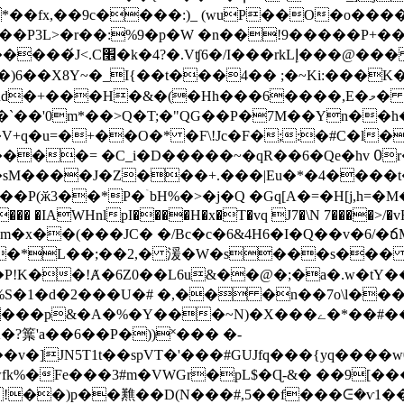
�9c����:)_ (wuP��O�o����߅���2Hm}���q�Cʈ��
6��X8Y~�_I{��t���4�� ;�~Ki:���K�
q�u=�+��O�* �F\!Jc�F�;:�#C�l�w
~�qR��6�Qe�hv ߀r� �.�bL+I֦����w�� @r.(7���_1��
�sM����J�Z���+.���|Eu�*�4����t
ӂ3��*P�ۤbH%�>�j�Q �Gq[A�=�H[j,h=�M�
��� �IAWHnlpI����H�x�T�vq J7�\N 7����>/�v
�:�m�x��(���JC� �/Bc�c�6&4H6�I�Q��v�6/
QU��*L��;��2,� 湲�W�s���s���
��!Ⱥ�6Z0��L6u&��@�;�a�.w�tY��݊���O
_%S�1�d�2���U�# �,�� �n��7o\l���
X���ے�*��#���M-M���1�Tl��s>�F~E�V���E�?
�v�]JN5T1t��spVT�'���#GUJfq���{yq���
wfk%�Fe���3#m�VWGr�pL$�Ɋ-&� ��9