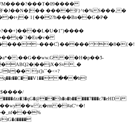
�WM����?���T�09����
F�J��N�]�� ����F}^t�%S���,�
m���q�`3�Eu�v�
�����~���Ƈ}����� �8�{�!
��~��a*�;��G��ww.G; ��H�p��Ӡ-
��ABQ2�|��jX�Sv_�
��r��C���V1��߲���h!
�$����/
tG�d����