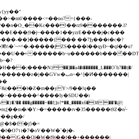
t\�ˋ~=^�-�����jZS����l��qyĐ~�ql��u?
��U��̵>������b~u������b���ͮ��DT
��N}��]��a4�t������_L���O`h7��t|�/
��
 ���g�����~��f;]o?*��_����x6�38��'�@|
�m;[��m�/�Y>�=�����rv�35�����t9Z�n۫~
��g�ֳ�/
�O7۱i�7�oV��W�`�j�-
��/G��Qӏ�W�f9j��f��+������|