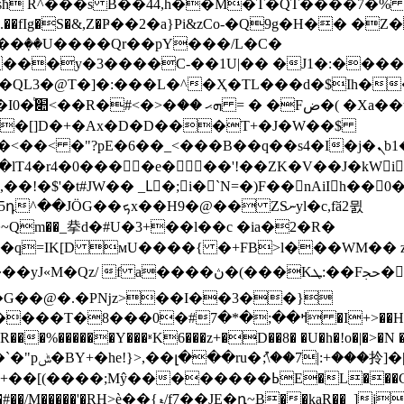
 R^���s B��44,h��M�T�QT����7�% C��(
��fIg�S�&,Z�Ҏ��2�a}Pi&zCo-�Q9g�H�� �Z
���y�3����C-��1U|�� �J1�:����
�QL3�@T�]�:���L�^�Ҳ�TL���d�$Ih�
& b�[]D�+�Ax�D�D���T+�J�W��$
 �"?pE�6��_<���B��q��s4�I�j�ܢb1�=�|ީ
!�$'�t#JW�� _Lْ�;i�`N=�)F��nAiIh��0�
�@�� ZSނyl�c,fӑ2뮔
�C�q=IK[D мU����{ �+FB>l���WM�� z
� M��y�����Y���!�w���DY�G��V�xS� �
����l��-�f���I:if���������Pc �[�����
��Y���ʶK6���z+�D��8� �U�h�!o�|�>�N ��r�n���7�ۃ������
E�L���GXt������eb���� �սq��[<3�⺿
��_]jHO� L��̶���<�lc�0&�pzvp�Y