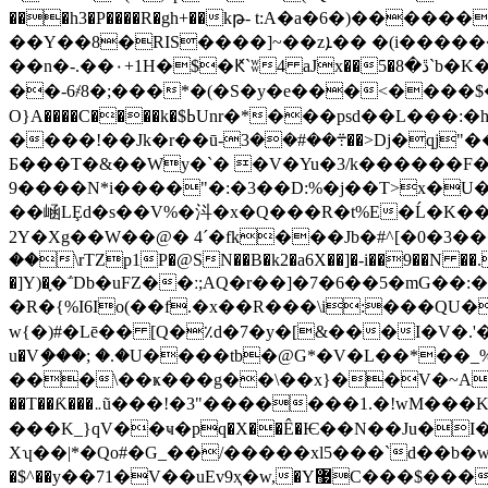
���h3�P����R�gh+��kթ- t:A�a�6�)������*��fx,�
��Y��8�RIS����]~��zܐ�� �(i�������P3L˃�r��:%9�p�W �n��!9�����P+���4F�!!
��n�-.��٠+1H�$�Ԟ`ʬ4 aJx��5�ڐ�8`b�K�����́J<.C׮�k�4?�.Vʧ6�/I���rkLإ���@��� ����@�]�V�ب� ��%�Y�?g�:�2��
��-6҂8�;���*�(�S�y�e���<����$�)
O}A����C����k�$ߕUnr�*���psd��L���:�hd�+���H�&�(�Hh���6����,E�މ� ����@�vbj�mPC͔Z���4ݛ��&�"���
����!��Jk�r��ū-܊��#��3��>Dj�qj"��`��'0m*��>Q�T;�"QG��P�7M��Yn��h�4G��0��9��Y��S c��9����i���
Б���T�&��Wy�`� �V�Yu�3/k������F�V+
9����N*i����"�:�3��D:%�j��T>x�U����= �C_i�D�����
��崡LȨd�s��V%�㳆�x�Q���R�t%E�Ĺ�K�
2Y�Xg��W��@� 4´�fk���Jb�#^[�0�3����P(
��\rTZp1P�@SN��B�k2�a6X��]�-i��9��N ��.
�]Y)�֢�΅Db�uFZ��ː;AQ�r��]�7�6��5�mG�
�R�{%I6Io(��f.�x��R���\i:���
w{�)#�Lē�� [Q�٪d�7�y�[&���I�V�.'�P!K
u�Vި���; �.�U����tb�@G*�V�L��*��
���\��ҝ���g��\��x}��V�~A���p&�A�%�Y���~N)�
��T��Ƙ���܅ũ���!�3"�������1.�!wM���K�?䈎'a��6��P�))˟��� �-
���K_}qV��ҹ�pq�X��Ê�Ѥ��N��Ju�I�
Xʮ��|*�Qo#�G_��/�����xl5���`d��b�
�$^��y��71�V��uEv9ҳ�w,�Y޷C���$���!��)p��㸐��D(N���#,5��f���ᕮ�ѵ1��hy96MdkS�7]�(�PFʳ�6i���6���Oe`c�n��v