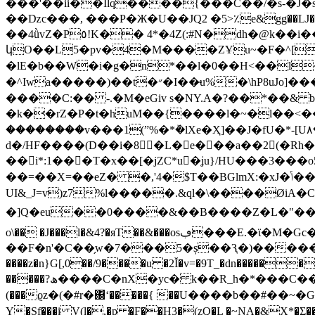
���'��ii��Ilq����{���C��/�s-�J�sћ
��ǲc���, ���P�Ж�U��JQ2 �5>٪e&gg��LJ�.
��4ǜvZ�P٥!K�� 4*�4Z(:#N�dh�@k��i���ٜ��U����Qr��pY���/L�C�
կO��L5�pv�4�M����ZҰu~�F�^[
�lE�b��W�i�g�n*��l�0��H<��l
�^Iwa�����)��t�״�I��̴u%�\hP8uJo]���I0�ͭ׊<��R�#<�>�ޙ ��= ܗ � �Fض�( �Xa��t��-����UQ���7���:1� ��-
����C:�� -.�M�еGiv s�NY.A�?��*��
�k��rZ�P�t�huM��{����l�~�l��<��<��<
��������v���1(ˮ%�*ܰ�lXe�Ҳ]��J�fU�*-[U٨�lT4�r4�0����e���'!��ZK�V��J�kWi%!-
d�/HF����(D��i�8�L�e���a��2(�Rh�,��
��i*:1���T�x��[�jZC*u�ʝu}/HU���3���o5դ^��JÖG��ܟx��H9
��=��X=��eZ� �,'4�$T��BGlmX:�xJ�ݴ��~Qm��_拲d�#U�3+��l��c �ia�2�R�
UI&_J=v)z7%l�����.&ql�\����ØiA
�]Q�eu��0����&��B����Z�L�"����yJ«M�Qz/ f a����ڽ�(���Kܛ:��Fﲩ��]܁g
o\�� �J���l�&4?�яT��&���osڢ���E.�ϊ�M�Gc�G��@�.�Pǋz>��I��3��}
��F�n'�C��̗w�7���5�ș��Ԇ�)��������T�8���0�#ߞ��;�*�7 �I+>��H���� ]}
����z�n}G[,0��/9����u �2Ĭ�v=�9T_�dn������R���%����
�����?ھ����C�nX�yc� k��R_h�*���C��`�"pݰ�BY+�he!}>,��լ���ru�ު;\��7|:+���拎]�|�fd{.�V���Ah�k{�f��) ��J��i�~
(���ϱz�(�#r�΀ʻ�����{ ��U����b��#��~�G+��[(����;Mŷ��������ߕ
Y�Sf���i V(l�,�p �F��H3�(zQ�L �~NA�&X*�Ʃ��#��/M�����'�RH>ѐ��{ޑ/f7��JE�դ~B��kaR