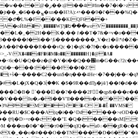
�ƝQ.ڸ��m,���"G��%'���Phr"��
���9�l'���%Q��q�r
r�ժ�L%�F��'��KIQF6��+
���L�_�2H��K�.�� i\��T�7&�=v�o���
6��^̗Б��������_V�e}�ű\*d�Z���$ކe]_ �"�/�
X�4��r�F�6�M�o��|������H}�@�A�
i��<6c�U�Q��z�@�Y�i��Q��֌m�G��c?2
sQ6�~���1���F��f�Z?֭
���5��(+ؖs�~����C2��un$�η���4He<�7��j
jX�Q�3ؐ(��K �$�9R��dҦ�j4/}��f�d��S�ἶL�t��
�~pP%/ aԏ�{a�a��u���'��By�۸C[�HV-��r�1j�V��� 0u�ލ�$
��V'lI���n�s� �!���
��3%PI�M ��}ĉ��-C �-�Ě ��VMS�
��RU�$C���A(q�i��^Dd� ���>eOD�
� tԨj�D>=r��c��"E �Q�i����sM];
"��т0��q]Q�wa܀0��ʓR�c��m�-