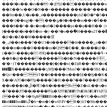
���f�o��ˏ�es��~�:j)2����������w
��Z��!w��O�N��+����� ���/��^�����w
��9m��,U�a��_4���������ybZ�D�*�5����
���ϟ]��nڿl�<�{���/ۋ�f�r���ns��v�Š�����y�X������b>�n����\>���'�� �l�Z^ί�����bӏ�'&�h�N^[볎h�i �#Q�
���8��^�˗�c�m�u9�2����px��q��H
[����l�e��R�m~�|>��?�o��߮�H���u2T��޾���I޷�^�VW�~��^��V���A�|�cJ�n�j�n��72w������������̜�-G~�m/
�jѷ�z�Z��M�����淫
�_ك��ӫ���7��U3�4�����tӣ����ݺo��f�l��}3���4�}h����M���C�#.���d��_�d��o�r��P��6O��7���t�N�O>j�����Ok�gϚ����!
���m�m��O����zu�QS�E��_�n���@�,
{��O>���p�>Q�������D�#�����ߟ~���<}�nm�"���rzqD7OG����N� �{��'��8}�ϋ��<��/�%��
�'�>}T�����5����[�[��n{�ZϕR��~�W�
���׿X����|����/¿Mǯf���?Mon?�^���5Bd˒�طv�Ӂ���_R�{o����=��`��'O?8*��-dh������?~���毯����b�}
�Qs=���7rT��6����m���狋��Ӄ��K��9�^�w�=
X�l�\A�8�p�����ٔH;���7��7���)D�
��n���ӓ�ڵI�Ԙ3�&�t���Rc�Z�oL��ϡ�m 1�ƶQ;�'������6jc.�N�����z㜊H��t�m�-^�`��p��]�Mh�
�7���;��j����ӄ�X\�Z�l�%�3&5�U�Yk|Z��|���I��9�n��6��R
{���7� 6�!ݹ6&���lB4��o�W1��VG��кoM :
��u6���Ihm��6ڴ�h=�m�1�w6FߥV�R�}kT�Mn���I:�&�)*�M����"DL��I��6k�3JE�l�� ��x�[g����C��&�F�Vg��&�F�Do1WN逴