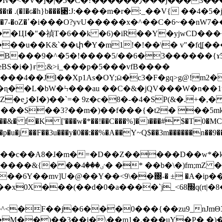
�Cp���t� .(�I�ɢ�h}b���꓉:J:����m�r�:_��V{ 
3��v��|�V7�|(
���u��K&`��փ�Y�m1!�!��\� v"�fȡ[���
B���9�^�5�!����5/��6�3������{ɤ5
BS�i�}ғ;&>i_���p�5���vfB����
�4��Jl��Xp1As�OY;ӹ�c3�F�gq>g@!m2
�L�bW�Ϟ���au ��C�&�jQV���W�n��1tC
������;��؋�
_����S��3?��m�)��f���{�t2� ��
f�K ['���w�*��!��C���%]�ʇ���# $�T0�MCy�/
u���y�0��:��%�A��Y~Q$��3m������n��9���ݙE&���N�A��B@��m�*t�
c��A8�ɺ�m�=�D��Z�����D��w*�k~���_�w
��6Y��mv]U�@��Y��<9\��΀-� ± �A�ip�
�`j_<׭68q(rt|�8� 6���s�!"4�����C5mV��h��
�^<�F��j�6���0���{��zu9_nJmΘ3
Q�M��)��3��i�\��m1�.���uY�P� �)��