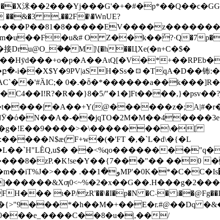
�����X洣��2���Yj���G'�+�#�p*��Q��ϲ�GG
� ��&�3 ,��2F�\�WnUE?
m�u��F�u&# O Z��k��݊?·Q�7p��JT�E��
e��接Dru@O_٘��M]\[�h��ЦXe(�n+C�$�
��Hȳd���+o�p�A��AιQ[�V�*+��RPEb�
�X$Y�9PV|aSH�Ss�⚄�TqA�D��钸:�RP� �ޥ�J���6
AC`��'#ȀIC;� 0�.�ȭ�*������a��k���]
`��t����| �A��+Y(@������z�;A|#�
�A�-��jqTO�2M�M��4����3e�טXi��s��!)��ۏ�rb��/�@~)#@#�
��L��`H"LȆQ,u$� ��<%qo��������"q
8�zP.�K!sе�Y��{7���"�� ��0 �x
 �g��_�A f�D����� �x��a�H¯4Y"��
����&Xƣ0<~%�2�x��G��.H���g�2���ߥ�`W<�L{�Z}
� ι�P/zR'��\�I�p�N �C˴� i��@Fg��IC�
FΨ��{>"9���*�h��M�+��E�r.#@��Dq �
0���e_����C��8�u�|,��/