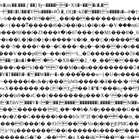
;m/��:��� j' ��] $y<�����=XS�=���c�,�
U��l�Yo����v#Ǒ.�_OQ�>kZ����Ee����s�ޞ#�{v{yy��"
�E���|9�j~����1��yzr E�� ��j�c���
��<9� ���l=��~�C���>�g�~�l���z�n��溿
���V���p8�~��r�=^L_���������6�
_������b~�?
�cl��"7��M�o�n��|��������Η���;��
�r>�����6�c&�y���aWls����/�Ƌ���/�=
��nݗ��F&(���l�Z�m��yY>/9��!q��
��V�<���]�����������L�������M��w�}�?��
/O����������\8]_�݀�=��h�.N�y���j��G�
e�Z��G�����b���b5c?F'2Γ�0����m_�
/O/���Vo�j�t�ځjEPMG��@�$�f�j5�=
wz^Ng���������(��̦����n��������f
����z5�7�_,/�� .�n X��j&���>h�