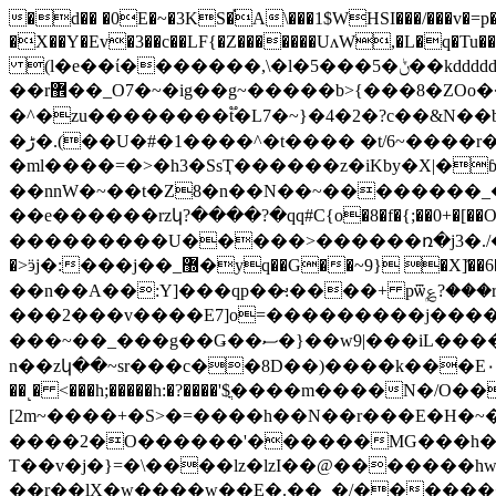
�d�� �0E�~�3KS�֡A\���1$WHSI���/���v�=p�v�
�X��Y�Ev�3��c��LF{�Z�������UʌW,�L�q�Tu��~��1�
(l�e��ί�������,\�l�5���5�ݨ��kddddd\>h�����O��ͺ_��l�����'���mz����>�m6'����<=��no7={���-
��r޾��_O7�~�ig��g~�����b>{���8�ZOo��\<{���ͳ�����f6�Ә��l�u1�I�x�<�Y-ۛ���m6?��n�O_��Kc���!��rz9�������.l?
�^�zu��������t֟�L7�~}�4�2�?c��&N��b���9if��f�Zϯ���٧�)�67���{��M1���lf�_6�
�ڑ�.(��U�#�1����^�t���� �t/6~����r��n��L�]�dl�}�x����^k�l�_��{;�)��������-��]�����{��� ��7Ϧ���t�c�?
�ml����=�>�h3�SsҬ������z�iKby�X|�ɓ
��nnW�~��t�Z8�n��N��~��������_
��e������rzկ?����?�qq#C{o�8�f�{;��0+�[��O��|=[�m�މ�/`��1*�XB��2_^�
���������U�����>������ռ�j3�./���v�
�>ӭj�:���j��_޽�yq��G��~9} �X]͗��6�V�T���B�~���W��v~�ގ�;����̿��w>{�U�e����������z�j��GVw�ٮn~�^]�Ͷ�������|
��n��A��:Y]���qp��̴:����+ pѿۭ؏?��
���2���v����E7]o=���������j����wX������;��{|�fײַ.�ׯ� 3��ݯ�
���~��_���g��Ǥ��ސ�}��w9|���iL����f��[n9��zϹ��{�������g���X�^�s����>������^����Iy�SDU��i
n��zկ��~sr���c��8D��)����k���E۰f�J5hV�
��˻� <���h;�����h:�?����'$ֳ����m����N�
[2m~����+�S>�=����h��N��r���E�Η�~��
����2�O������'������MG���h����D���!�.�
T��v�j�}=�\����lz�lzI��@�������h
��r��lX�w����w��E�.��_�/�������