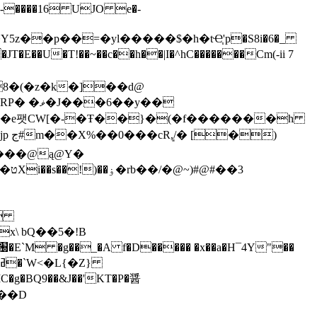
-����16 UJO e�-
U�T!��~��c��h��|I�^hC�������Cm(-ii 7
8�(�z�k�]��d@
��y��
R��e팻CW[�-�Ŧ��}�(�f�������h
r���@ą@Y�
�3
�
\ bQ��5�!B
g�BQ9��&J��'KT�P�醤
&��D