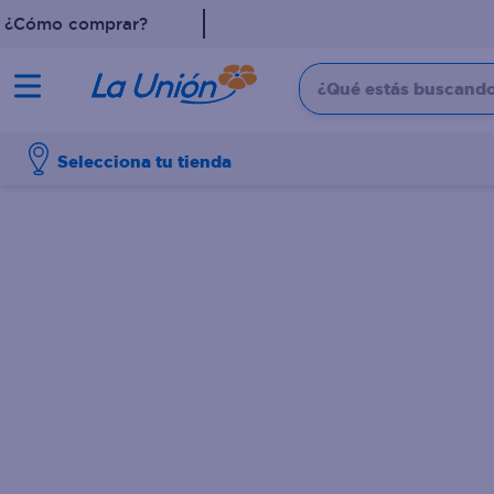
¿Cómo comprar?
¿Qué estás buscando?
TÉRMINOS MÁS 
Selecciona tu tienda
1
.
leche
2
.
shampoo
3
.
dove
4
.
pollo
5
.
cafe
6
.
aceite
7
.
desodorante
8
.
eucerin
9
.
detergente