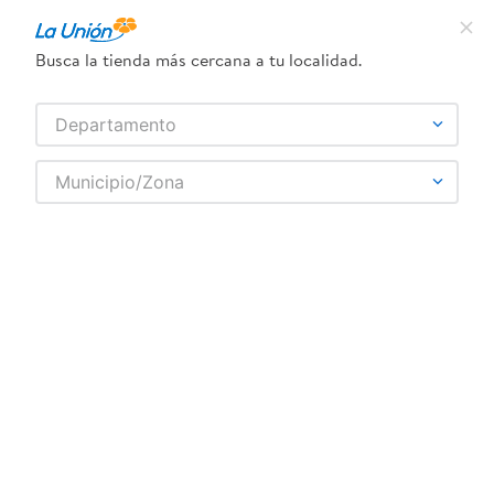
¿Qué estás buscando?
Busca la tienda más cercana a tu localidad.
TÉRMINOS MÁS BUSCADOS
SELECCIONA TU TIENDA
Departamento
1
.
dove
Municipio/Zona
Farmacia
Cardiovascular y metabolico
2
.
pollo
Hipertensión y diuréticos
Sartax H 40Mg12Mg Xaikus 30Tabea
3
.
leche
4
.
shampoo
5
.
aceite
6
.
cafe
7
.
desodorante
8
.
galletas
9
.
detergente
10
.
eucerin