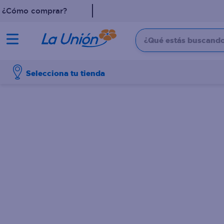
¿Cómo comprar?
¿Qué estás buscando?
TÉRMINOS MÁS 
Selecciona tu tienda
1
.
dove
2
.
pollo
3
.
leche
4
.
shampoo
5
.
aceite
6
.
cafe
7
.
desodorante
8
.
galletas
9
.
detergente