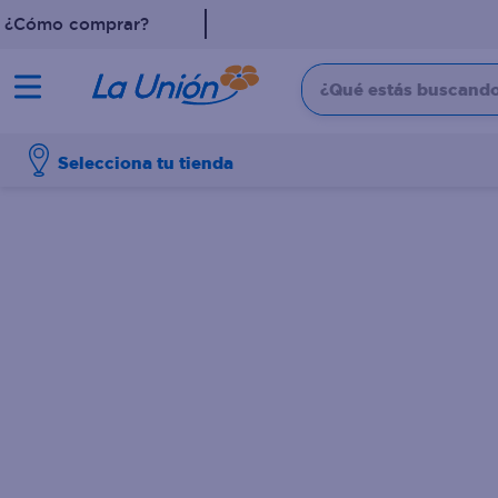
¿Cómo comprar?
¿Qué estás buscando?
TÉRMINOS MÁS 
Selecciona tu tienda
1
.
dove
2
.
leche
3
.
pollo
4
.
shampoo
5
.
cafe
6
.
desodorante
7
.
aceite
8
.
galletas
9
.
detergente