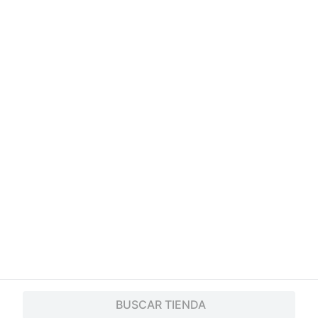
¿Necesitás ayuda?
Servicios
Financiamiento
Trabaja con nosotros
App
© 2024 Copyright. Todos los derechos reservados Walmart Centroamérica.
BUSCAR TIENDA