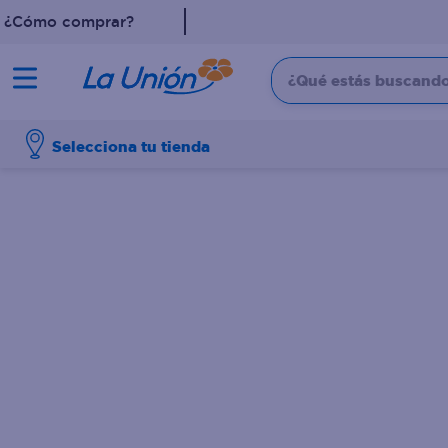
¿Cómo comprar?
¿Qué estás buscando?
TÉRMINOS MÁS 
Selecciona tu tienda
1
.
dove
2
.
pollo
3
.
leche
4
.
shampoo
5
.
aceite
6
.
cafe
7
.
desodorante
8
.
galletas
9
.
detergente