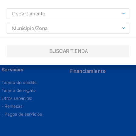
romociones!
Departamento
Municipio/Zona
os
Términos y Condiciones
, así como el envío de noticia
:
Leches
,
Enlatados
,
Verduras
,
Quesos
,
Cervezas
,
Cortes de Res
Antihistamínicos
,
Analgésicos
BUSCAR TIENDA
Servicios
Financiamiento
Tarjeta de crédito
Tarjeta de regalo
Otros servicios:
- Remesas
- Pagos de servicios