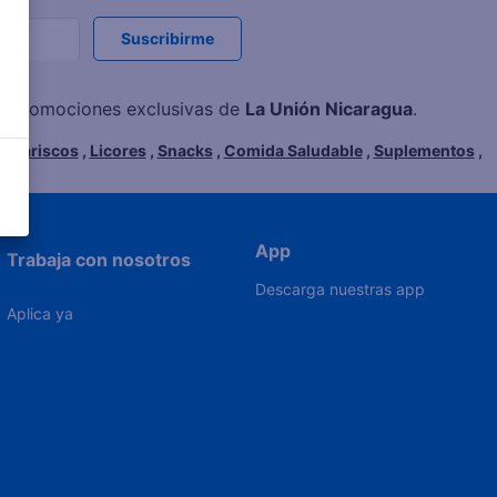
Suscribirme
s y promociones exclusivas de
La Unión Nicaragua
.
,
Mariscos
,
Licores
,
Snacks
,
Comida Saludable
,
Suplementos
,
App
Trabaja con nosotros
Descarga nuestras app
Aplica ya