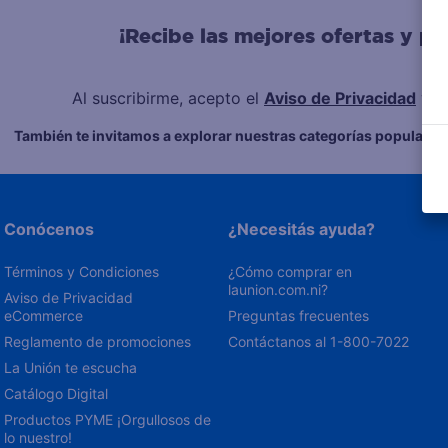
10
.
eucerin
¡Recibe las mejores ofertas y p
Al suscribirme, acepto el
Aviso de Privacidad
y l
También te invitamos a explorar nuestras categorías populares
Conócenos
¿Necesitás ayuda?
Términos y Condiciones
¿Cómo comprar en 
launion.com.ni?
Aviso de Privacidad 
eCommerce 
Preguntas frecuentes
Reglamento de promociones
Contáctanos al 1-800-7022
La Unión te escucha
Catálogo Digital
Productos PYME ¡Orgullosos de 
lo nuestro!