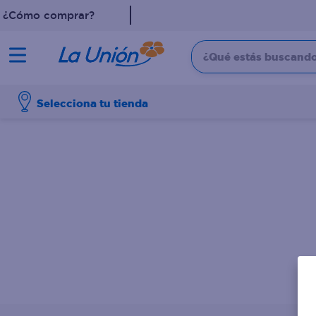
¿Cómo comprar?
¿Qué estás buscando?
TÉRMINOS MÁS 
Selecciona tu tienda
1
.
dove
2
.
pollo
3
.
leche
4
.
shampoo
5
.
aceite
6
.
cafe
7
.
desodorante
8
.
galletas
9
.
detergente