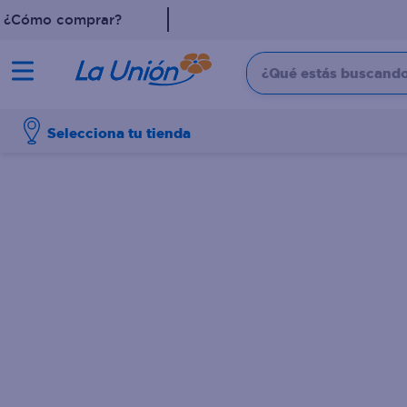
¿Cómo comprar?
¿Qué estás buscando?
TÉRMINOS MÁS 
Selecciona tu tienda
1
.
leche
2
.
shampoo
3
.
dove
4
.
pollo
5
.
cafe
6
.
aceite
7
.
desodorante
8
.
eucerin
9
.
detergente