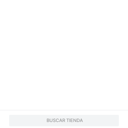
¿Necesitás ayuda?
Servicios
Financiamiento
Trabaja con nosotros
App
© 2024 Copyright. Todos los derechos reservados Walmart Centroamérica.
BUSCAR TIENDA