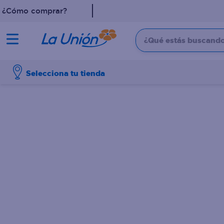
¿Cómo comprar?
¿Qué estás buscando?
TÉRMINOS MÁS 
Selecciona tu tienda
1
.
leche
2
.
pollo
3
.
dove
4
.
shampoo
5
.
aceite
6
.
cafe
7
.
desodorante
8
.
galletas
9
.
eucerin