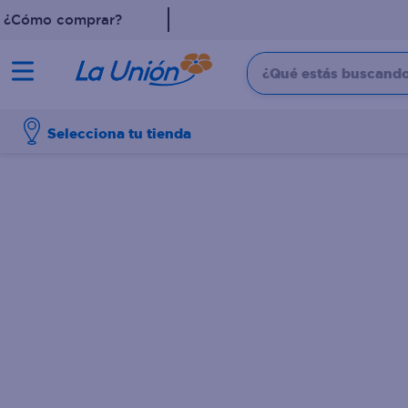
¿Cómo comprar?
¿Qué estás buscando?
TÉRMINOS MÁS 
Selecciona tu tienda
1
.
dove
2
.
leche
3
.
pollo
4
.
shampoo
5
.
cafe
6
.
desodorante
7
.
aceite
8
.
galletas
9
.
detergente