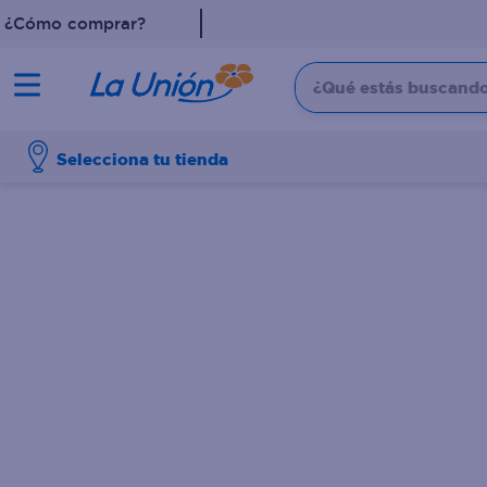
¿Cómo comprar?
¿Qué estás buscando?
TÉRMINOS MÁS 
Selecciona tu tienda
1
.
leche
2
.
shampoo
3
.
dove
4
.
pollo
5
.
cafe
6
.
aceite
7
.
desodorante
8
.
eucerin
9
.
detergente