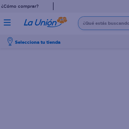
¿Cómo comprar?
¿Qué estás buscando?
TÉRMINOS MÁS 
Selecciona tu tienda
1
.
leche
2
.
pollo
3
.
dove
4
.
shampoo
5
.
aceite
6
.
cafe
7
.
desodorante
8
.
galletas
9
.
eucerin