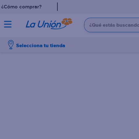
¿Cómo comprar?
¿Qué estás buscando?
TÉRMINOS MÁS 
Selecciona tu tienda
1
.
leche
2
.
pollo
3
.
dove
4
.
shampoo
5
.
aceite
6
.
cafe
7
.
desodorante
8
.
galletas
9
.
eucerin