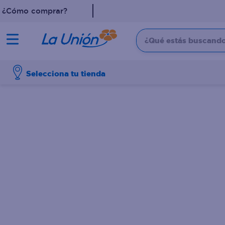
¿Cómo comprar?
¿Qué estás buscando?
TÉRMINOS MÁS 
Selecciona tu tienda
1
.
dove
2
.
pollo
3
.
leche
4
.
shampoo
5
.
aceite
6
.
cafe
7
.
desodorante
8
.
galletas
9
.
detergente