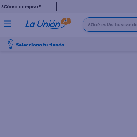
¿Cómo comprar?
¿Qué estás buscando?
TÉRMINOS MÁS 
Selecciona tu tienda
1
.
dove
2
.
pollo
3
.
leche
4
.
shampoo
5
.
cafe
6
.
desodorante
7
.
aceite
8
.
detergente
9
.
eucerin