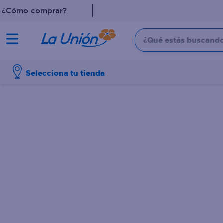
¿Cómo comprar?
¿Qué estás buscando?
TÉRMINOS MÁS 
Selecciona tu tienda
1
.
dove
2
.
pollo
3
.
leche
4
.
shampoo
5
.
cafe
6
.
desodorante
7
.
aceite
8
.
detergente
9
.
eucerin