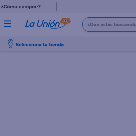
¿Cómo comprar?
¿Qué estás buscando?
TÉRMINOS MÁS 
Selecciona tu tienda
1
.
dove
2
.
pollo
3
.
leche
4
.
shampoo
5
.
aceite
6
.
cafe
7
.
desodorante
8
.
galletas
9
.
detergente