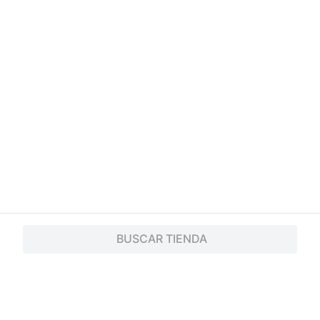
BUSCAR TIENDA
C$246.00
Goody Cintillos Para Cabello De Nina 5un