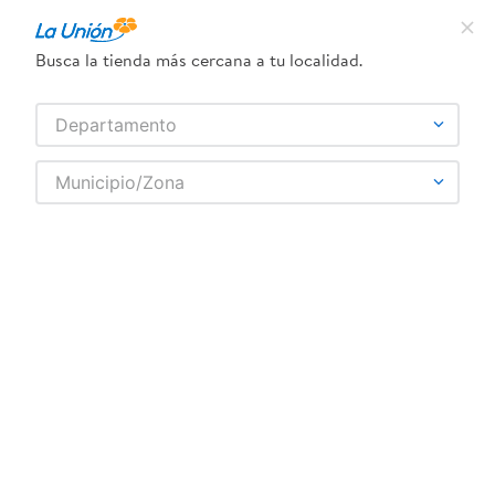
¿Qué estás buscando?
Busca la tienda más cercana a tu localidad.
TÉRMINOS MÁS BUSCADOS
SELECCIONA TU TIENDA
Departamento
1
.
dove
GRIIN
Municipio/Zona
2
.
leche
Fecha de release
Filtrar
3
.
pollo
4
.
shampoo
1
producto
5
.
cafe
6
.
desodorante
7
.
aceite
8
.
galletas
9
.
detergente
10
.
eucerin