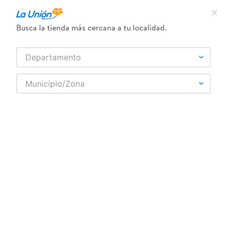
Guante El Contraste Multiuso Mediano - 1
Par
Busca la tienda más cercana a tu localidad.
Comentarios
Departamento
Municipio/Zona
Descripción
Características
Guante multiuso de látex marca El Contraste, ideal para 
proteger tus manos en tareas de limpieza. Su tamaño 
mediano ofrece un ajuste perfecto y cómodo para 
diversas actividades domésticas. Resistente y duradero, 
diseñado para un uso prolongado. Información del 
producto: La información de este producto es 
proporcionada por fabricantes y distribuidores. Te 