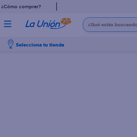
¿Cómo comprar?
¿Qué estás buscando?
TÉRMINOS MÁS 
Selecciona tu tienda
1
.
dove
2
.
pollo
3
.
leche
4
.
shampoo
5
.
cafe
6
.
desodorante
7
.
aceite
8
.
detergente
9
.
eucerin