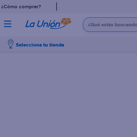
¿Cómo comprar?
¿Qué estás buscando?
TÉRMINOS MÁS 
Selecciona tu tienda
1
.
leche
2
.
shampoo
3
.
dove
4
.
pollo
5
.
cafe
6
.
aceite
7
.
desodorante
8
.
eucerin
9
.
detergente