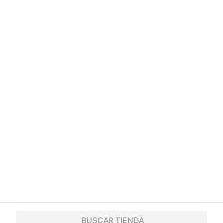
Conócenos
¿Necesitás ayuda?
Servicios
Financiamiento
Trabaja con nosotros
App
© 2024 Copyright. Todos los derechos reservados Walmart Centroamérica.
BUSCAR TIENDA