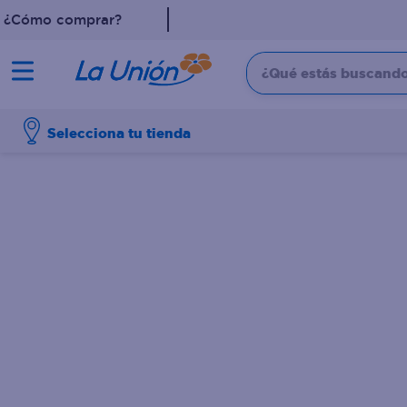
¿Cómo comprar?
¿Qué estás buscando?
TÉRMINOS MÁS 
Selecciona tu tienda
1
.
dove
2
.
pollo
3
.
leche
4
.
shampoo
5
.
aceite
6
.
cafe
7
.
desodorante
8
.
galletas
9
.
detergente