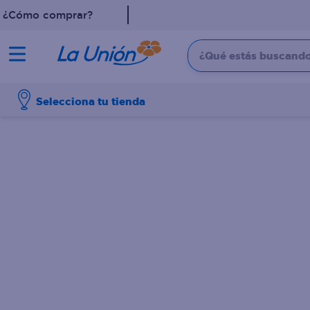
¿Cómo comprar?
¿Qué estás buscando?
TÉRMINOS MÁS 
Selecciona tu tienda
1
.
leche
2
.
pollo
3
.
dove
4
.
shampoo
5
.
aceite
6
.
cafe
7
.
desodorante
8
.
galletas
9
.
eucerin