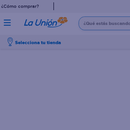
¿Cómo comprar?
¿Qué estás buscando?
TÉRMINOS MÁS 
Selecciona tu tienda
1
.
dove
2
.
pollo
3
.
leche
4
.
shampoo
5
.
cafe
6
.
desodorante
7
.
aceite
8
.
detergente
9
.
eucerin