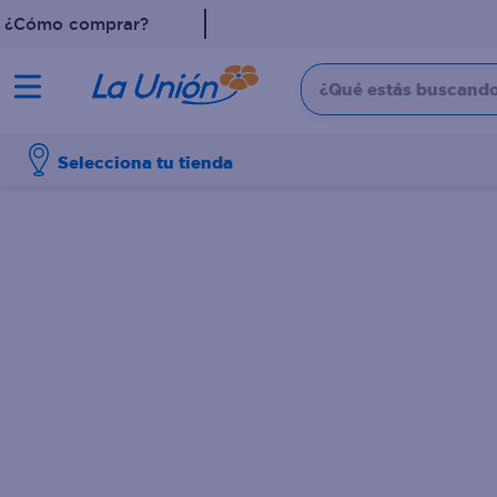
¿Cómo comprar?
¿Qué estás buscando?
TÉRMINOS MÁS 
Selecciona tu tienda
1
.
dove
2
.
pollo
3
.
leche
4
.
shampoo
5
.
cafe
6
.
desodorante
7
.
aceite
8
.
detergente
9
.
eucerin