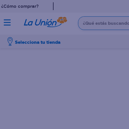
¿Cómo comprar?
¿Qué estás buscando?
TÉRMINOS MÁS 
Selecciona tu tienda
1
.
leche
2
.
pollo
3
.
dove
4
.
shampoo
5
.
aceite
6
.
cafe
7
.
desodorante
8
.
galletas
9
.
eucerin