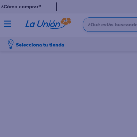
¿Cómo comprar?
¿Qué estás buscando?
TÉRMINOS MÁS 
Selecciona tu tienda
1
.
leche
2
.
pollo
3
.
dove
4
.
shampoo
5
.
aceite
6
.
cafe
7
.
desodorante
8
.
galletas
9
.
eucerin