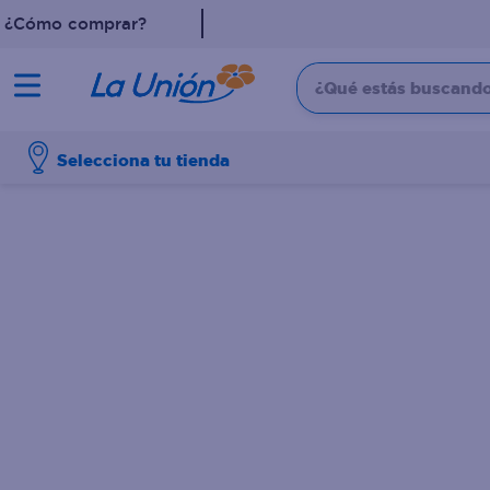
¿Cómo comprar?
¿Qué estás buscando?
TÉRMINOS MÁS 
Selecciona tu tienda
1
.
leche
2
.
pollo
3
.
dove
4
.
shampoo
5
.
aceite
6
.
cafe
7
.
desodorante
8
.
galletas
9
.
eucerin