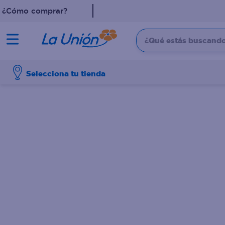
¿Cómo comprar?
¿Qué estás buscando?
TÉRMINOS MÁS 
Selecciona tu tienda
1
.
leche
2
.
shampoo
3
.
dove
4
.
pollo
5
.
cafe
6
.
aceite
7
.
desodorante
8
.
eucerin
9
.
detergente