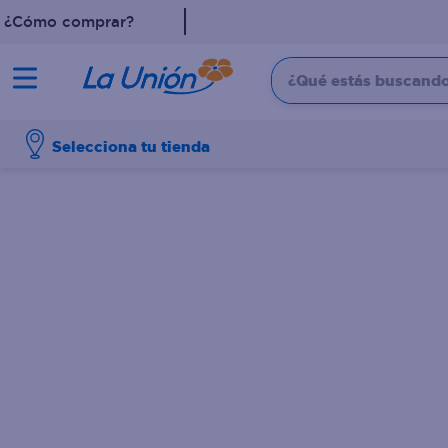
¿Cómo comprar?
¿Qué estás buscando?
TÉRMINOS MÁS 
Selecciona tu tienda
1
.
dove
2
.
pollo
3
.
leche
4
.
shampoo
5
.
aceite
6
.
cafe
7
.
desodorante
8
.
galletas
9
.
detergente