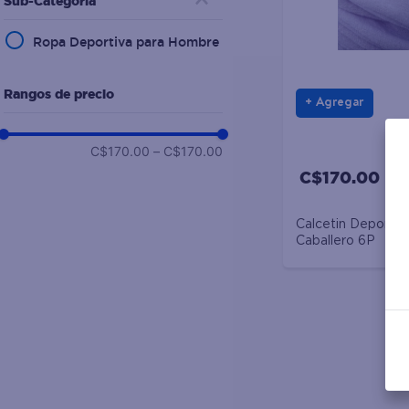
Sub-Categoría
10
.
detergente
Ropa Deportiva para Hombre
Rangos de precio
Agregar
C$170.00
–
C$170.00
C$170.00
Calcetin Deportiv
Caballero 6P