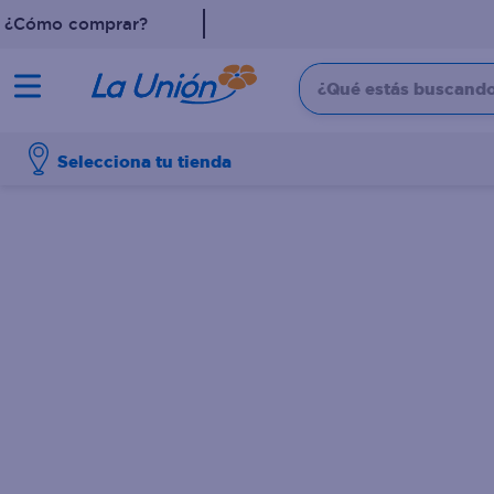
¿Cómo comprar?
¿Qué estás buscando?
TÉRMINOS MÁS 
Selecciona tu tienda
1
.
leche
2
.
pollo
3
.
dove
4
.
shampoo
5
.
aceite
6
.
cafe
7
.
desodorante
8
.
galletas
9
.
eucerin