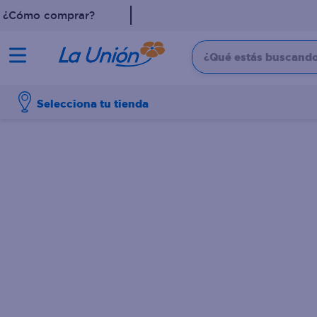
¿Cómo comprar?
¿Qué estás buscando?
TÉRMINOS MÁS 
Selecciona tu tienda
1
.
leche
2
.
pollo
3
.
dove
4
.
shampoo
5
.
aceite
6
.
cafe
7
.
desodorante
8
.
galletas
9
.
eucerin