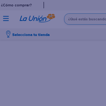
¿Cómo comprar?
¿Qué estás buscando?
TÉRMINOS MÁS 
Selecciona tu tienda
1
.
dove
2
.
pollo
3
.
leche
4
.
shampoo
5
.
aceite
6
.
cafe
7
.
desodorante
8
.
galletas
9
.
detergente