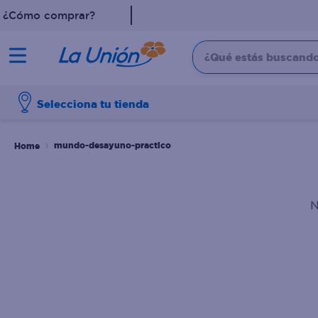
¿Cómo comprar?
¿Qué estás buscando?
TÉRMINOS MÁS 
Selecciona tu tienda
1
.
leche
2
.
pollo
mundo-desayuno-practico
3
.
dove
4
.
shampoo
N
5
.
aceite
6
.
cafe
7
.
desodorante
8
.
galletas
9
.
eucerin