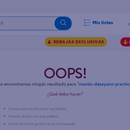
Mis listas
BUSCADOS
REBAJAS EXCLUSIVAS
OOPS!
o encontramos ningún resultado para "
mundo-desayuno-practic
¿Qué debo hacer?
Comprueba los términos ingresados
Intenta utilizar una sola palabra
Utiliza términos genéricos en la búsqueda