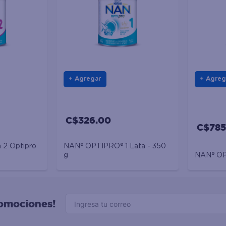
Agregar
Agreg
C$326.00
C$785
n 2 Optipro
NAN® OPTIPRO® 1 Lata - 350
g
NAN® OP
romociones!