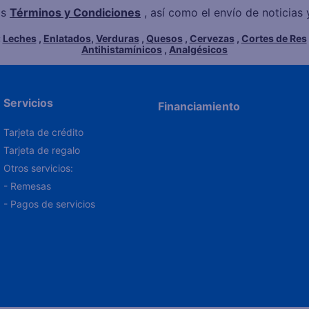
os
Términos y Condiciones
, así como el envío de noticia
:
Leches
,
Enlatados
,
Verduras
,
Quesos
,
Cervezas
,
Cortes de Res
Antihistamínicos
,
Analgésicos
Servicios
Financiamiento
Tarjeta de crédito
Tarjeta de regalo
Otros servicios:
- Remesas
- Pagos de servicios