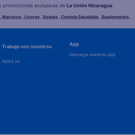
s y promociones exclusivas de
La Unión Nicaragua
.
,
Mariscos
,
Licores
,
Snacks
,
Comida Saludable
,
Suplementos
,
App
Trabaja con nosotros
Descarga nuestras app
Aplica ya